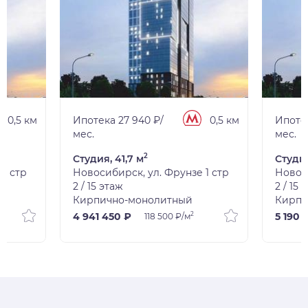
0,5 км
Ипотека 27 940 ₽/
0,5 км
Ипотек
мес.
мес.
2
Студия, 41,7 м
Студия
1 стр
Новосибирск, ул. Фрунзе 1 стр
Новоси
2 / 15 этаж
2 / 15 
Кирпично-монолитный
Кирпи
2
4 941 450 ₽
5 190 
118 500 ₽/м