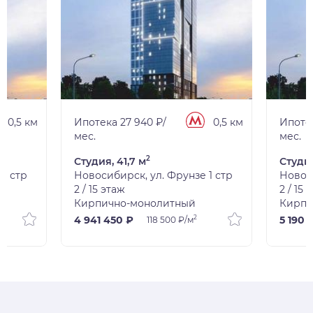
0,5 км
Ипотека 27 940 ₽/
0,5 км
Ипотек
мес.
мес.
2
Студия, 41,7 м
Студия
1 стр
Новосибирск, ул. Фрунзе 1 стр
Новоси
2 / 15 этаж
2 / 15 
Кирпично-монолитный
Кирпи
2
4 941 450 ₽
5 190 
118 500 ₽/м