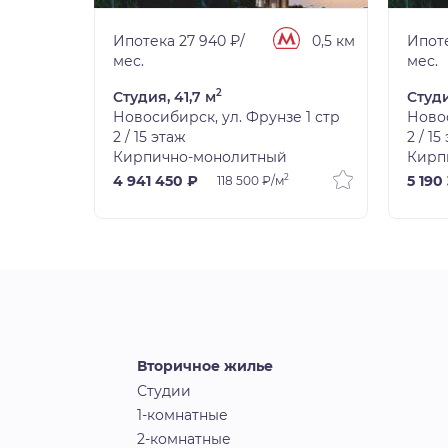
0,5 км
Ипотека 27 940 ₽/
0,5 км
Ипоте
мес.
мес.
2
Студия, 41,7 м
Студи
 1 стр
Новосибирск, ул. Фрунзе 1 стр
Новос
2 / 15 этаж
2 / 15
Кирпично-монолитный
Кирп
2
4 941 450 ₽
5 190
118 500 ₽/м
Вторичное жилье
Студии
1-комнатные
2-комнатные