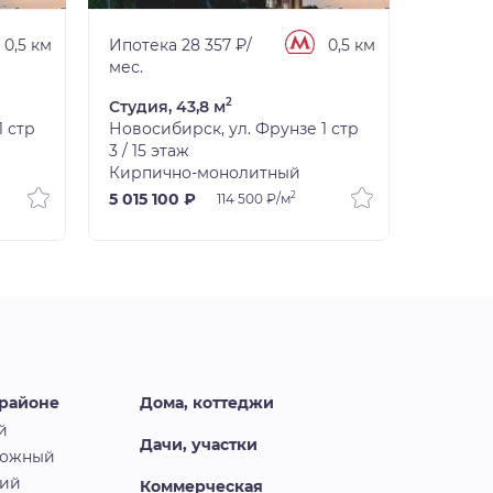
0,5 км
Ипотека 28 357 ₽/
0,5 км
Ипотека
мес.
мес.
2
Студия, 43,8 м
Студия,
1 стр
Новосибирск, ул. Фрунзе 1 стр
Новосиб
3 / 15 этаж
4 / 15 э
Кирпично-монолитный
Кирпич
2
5 015 100 ₽
5 015 1
114 500 ₽/м
 районе
Дома, коттеджи
й
Дачи, участки
рожный
кий
Коммерческая