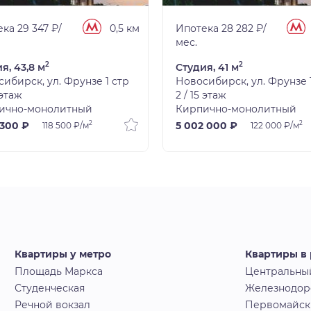
ка 29 347 ₽/
0,5 км
Ипотека 28 282 ₽/
мес.
2
2
я, 43,8 м
Студия, 41 м
ибирск, ул. Фрунзе 1 стр
Новосибирск, ул. Фрунзе 
 этаж
2 / 15 этаж
ично-монолитный
Кирпично-монолитный
2
2
 300 ₽
5 002 000 ₽
118 500 ₽/м
122 000 ₽/м
Квартиры у метро
Квартиры в
Площадь Маркса
Центральны
Студенческая
Железнодо
Речной вокзал
Первомайс