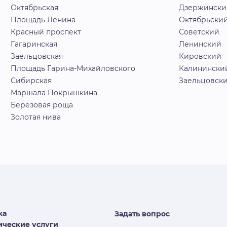
Октябрьская
Дзержински
Площадь Ленина
Октябрьски
Красный проспект
Советский
Гагаринская
Ленинский
Заельцовская
Кировский
Площадь Гарина-Михайловского
Калинински
Сибирская
Заельцовск
Маршала Покрышкина
Березовая роща
Золотая нива
ка
Задать вопрос
ческие услуги