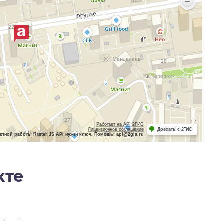
Работает на API 2ГИС
Лицензионное соглашение
Доехать с 2ГИС
ктной работы Raster JS API нужен ключ. Помощь: api@2gis.ru
кте