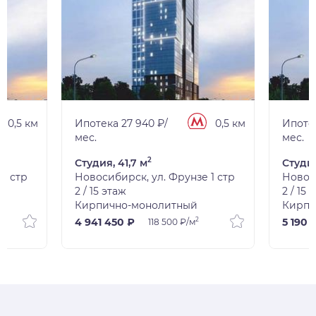
0,5 км
Ипотека 27 940 ₽/
0,5 км
Ипотек
мес.
мес.
2
Студия, 41,7 м
Студия
1 стр
Новосибирск, ул. Фрунзе 1 стр
Новоси
2 / 15 этаж
2 / 15 
Кирпично-монолитный
Кирпи
2
4 941 450 ₽
5 190 
118 500 ₽/м