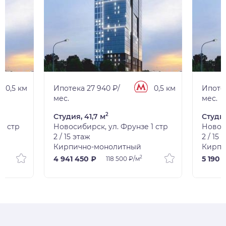
0,5 км
Ипотека 27 940 ₽/
0,5 км
Ипотек
мес.
мес.
2
Студия, 41,7 м
Студия
1 стр
Новосибирск, ул. Фрунзе 1 стр
Новоси
2 / 15 этаж
2 / 15 
Кирпично-монолитный
Кирпи
2
4 941 450 ₽
5 190 
118 500 ₽/м