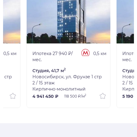
0,5 км
Ипотека 27 940 ₽/
0,5 км
Ипотек
мес.
мес.
2
Студия, 41,7 м
Студия
1 стр
Новосибирск, ул. Фрунзе 1 стр
Новоси
2 / 15 этаж
2 / 15 
Кирпично-монолитный
Кирпи
2
4 941 450 ₽
5 190 
118 500 ₽/м