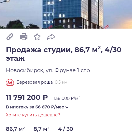
2
Продажа студии, 86,7 м
,
4/30
этаж
Новосибирск, ул. Фрунзе 1 стр
0,5 км
Березовая роща
11 791 200 ₽
2
136 000 ₽/м
В ипотеку за
66 670
₽/мес
Хотите купить дешевле?
86,7 м
8,7 м
4 / 30
2
2