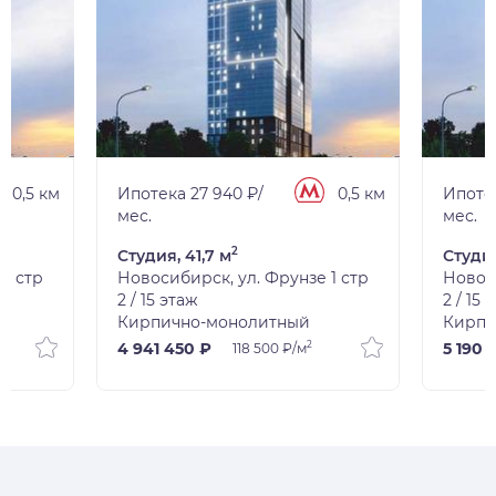
0,5 км
Ипотека 27 940 ₽/
0,5 км
Ипотек
мес.
мес.
2
Студия, 41,7 м
Студия
1 стр
Новосибирск, ул. Фрунзе 1 стр
Новоси
2 / 15 этаж
2 / 15 
Кирпично-монолитный
Кирпи
2
4 941 450 ₽
5 190 
118 500 ₽/м