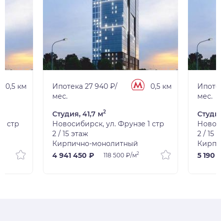
0,5 км
Ипотека 27 940 ₽/
0,5 км
Ипотек
мес.
мес.
2
Студия, 41,7 м
Студия
1 стр
Новосибирск, ул. Фрунзе 1 стр
Новоси
2 / 15 этаж
2 / 15 
Кирпично-монолитный
Кирпи
2
4 941 450 ₽
5 190 
118 500 ₽/м