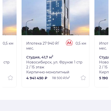
0,5 км
Ипотека 27 940 ₽/
0,5 км
Ипотек
мес.
мес.
2
Студия, 41,7 м
Студия
1 стр
Новосибирск, ул. Фрунзе 1 стр
Новоси
2 / 15 этаж
2 / 15 
Кирпично-монолитный
Кирпи
2
4 941 450 ₽
5 190 
118 500 ₽/м