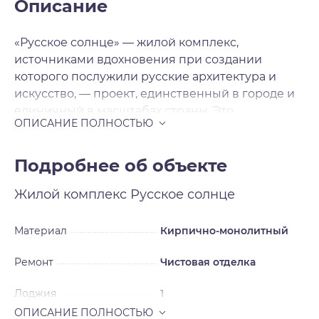
Описание
«Русское солнце» — жилой комплекс,
источниками вдохновения при создании
которого послужили русские архитектура и
искусство, — проект, единственный в городе и
единичный в масштабах страны. Это
современная архитектура с национальными
мотивами, художественная переработка
русских исторических стилей в нашем
Подробнее об объекте
времени. Источниками вдохновения для
Жилой комплекс
Русское солнце
архитекторов послужили русский и неорусский
стили — исторические течения в архитектуре и
искусстве, существовавшие в нашей стране в
Материал
Кирпично-монолитный
XIX — начале XX века и прерванные
Ремонт
Чистовая отделка
революцией на пике развития. Смотреть на
окружающее свысока Жилой комплекс будет
Лоджия
1
включать шесть домов, каждый из которых
уникален, каждый — произведение