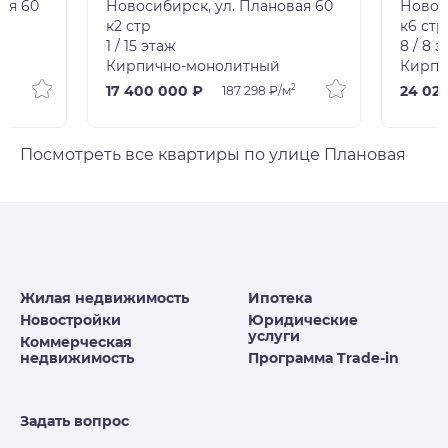
ая 60
Новосибирск, ул. Плановая 60
Новос
к2 стр
к6 стр
1 / 15 этаж
8 / 8 
Кирпично-монолитный
Кирпи
2
2
17 400 000 ₽
24 02
м
187 298 ₽/м
Посмотреть все квартиры по улице Плановая
Жилая недвижимость
Ипотека
Новостройки
Юридические
услуги
Коммерческая
недвижимость
Программа Trade-in
Задать вопрос