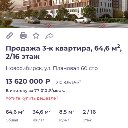
2
Продажа 3-к квартира, 64,6 м
,
2/16 этаж
Новосибирск, ул. Плановая 60 стр
13 620 000 ₽
2
210 836 ₽/м
В ипотеку за
77 010
₽/мес
Хотите купить дешевле?
64,6 м
34,6 м
8,5 м
2 / 16
2
2
2
Общая
Жилая
Кухня
Этаж