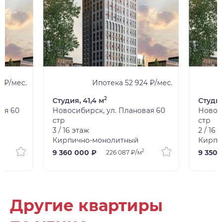
 ₽/мес.
Ипотека 52 924 ₽/мес.
2
Студия, 41,4 м
Студия
ая 60
Новосибирск, ул. Плановая 60
Новос
стр
стр
3 / 16 этаж
2 / 16 
Кирпично-монолитный
Кирпи
2
9 360 000 ₽
9 350 
226 087 ₽/м
Другие квартиры