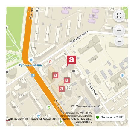
Работает на API 2ГИС
Лицензионное соглашение
Открыть в 2ГИС
Для корректной работы Raster JS API нужен ключ. Помощь:
api@2gis.ru