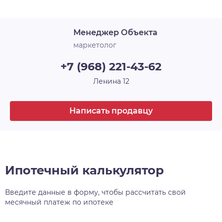
Срок сдачи
2 кв. 2025
архитектурного и строительного искусства, у
каждого — своё имя и свой характер. Например,
Менеджер Объекта
30-этажная башня, вершина комплекса, станет
высотной доминантой всего района, а
маркетолог
архитектурный уровень всех шести домов
+7 (968) 221-43-62
проекта, несомненно, затмит всё, что находится
поблизости.
Ленина 12
Написать продавцу
Ипотечный калькулятор
Введите данные в форму, чтобы рассчитать свой
месячный платеж по ипотеке