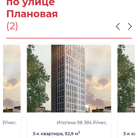
по улице
Плановая
(2)
5 ₽/мес.
Ипотека 98 384 ₽/мес.
2
3-к квартира, 92,9 м
3-к кв