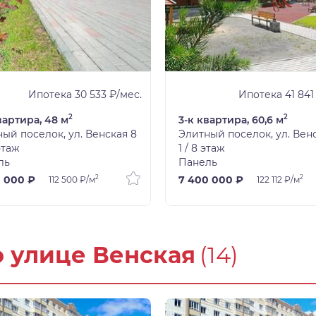
Ипотека 30 533 ₽/мес.
Ипотека 41 841
2
2
вартира, 48 м
3-к квартира, 60,6 м
ый поселок, ул. Венская 8
Элитный поселок, ул. Вен
 этаж
1 / 8 этаж
ль
Панель
2
2
0 000 ₽
7 400 000 ₽
112 500 ₽/м
122 112 ₽/м
о улице Венская
(14)