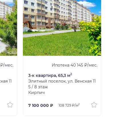
 ₽/мес.
Ипотека 40 145 ₽/мес.
2
3-к квартира, 65,3 м
3-к ква
кая 11
Элитный поселок, ул. Венская 11
Элитный
5 / 8 этаж
7 / 8 э
Кирпич
Кирпи
2
7 100 000 ₽
8 500 
108 729 ₽/м