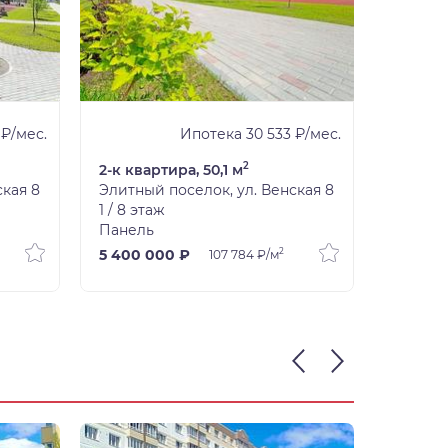
 ₽/мес.
Ипотека 30 533 ₽/мес.
2
2-к квартира, 50,1 м
3-к ква
ская 8
Элитный поселок, ул. Венская 8
Элитный
1 / 8 этаж
2 / 8 э
Панель
Панель
2
5 400 000 ₽
8 000 
107 784 ₽/м