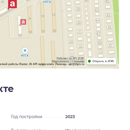
Работает на API 2ГИС
Лицензионное соглашение
Открыть в 2ГИС
ктной работы Raster JS API нужен ключ. Помощь: api@2gis.ru
кте
Год постройки
2023