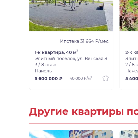
9 ₽/мес.
Ипотека 31 664 ₽/мес.
2
1-к квартира, 40 м
2-к к
нская 8
Элитный поселок, ул. Венская 8
Элитн
3 / 8 этаж
2 / 8
Панель
Пане
2
2
5 600 000 ₽
5 40
140 000 ₽/м
Другие квартиры п