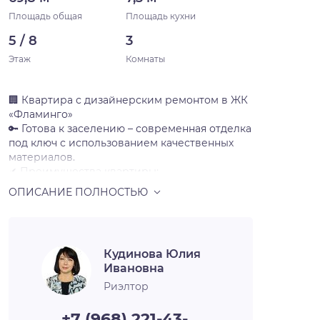
Площадь общая
Площадь кухни
5 / 8
3
Этаж
Комнаты
🏢 Квартира с дизайнерским ремонтом в ЖК
«Фламинго»
🔑 Готова к заселению – современная отделка
под ключ с использованием качественных
материалов.
✔ Преимущества квартиры:
Просторная кухня-гостиная – идеально для
семейных обедов и приёма гостей.
Качественная отделка (керамогранит,
натяжные потолки, плитка ПВХ)
Готовая электропроводка – розетки и
Кудинова Юлия
выключатели установлены
Ивановна
🌿 О микрорайоне:
Новая школа во дворе – детям учиться в
Риэлтор
шаговой доступности
Зелёная территория – парковые аллеи и
+7 (968) 221-43-…