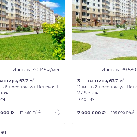
Ипотека 40 145 ₽/мес.
Ипотека 39 580
2
2
вартира, 63,7 м
3-к квартира, 63,7 м
ый поселок, ул. Венская 11
Элитный поселок, ул. Венс
 этаж
7 / 8 этаж
ич
Кирпич
2
2
 000 ₽
7 000 000 ₽
111 460 ₽/м
109 890 ₽/м
кая