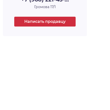
безопасные дворы
Громова 17/1
Развитая инфраструктура – детсады,
поликлиника, магазины всё в пешей
доступности.
Написать продавцу
Удобная транспортная развязка – 5 мин до
остановки, 35 мин до центра
📍 Расположение:
Кировский район, экологически чистый –
рядом нет промзон. Отличная транспортная
доступность (Советское шоссе, Бугринский
мост).
📞 Звоните – организуем просмотр в удобное
время!