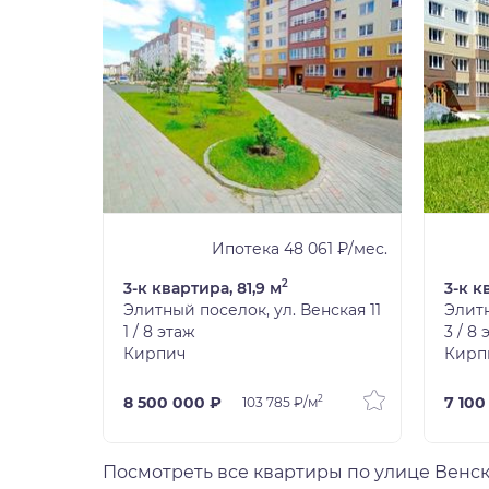
5 ₽/мес.
Ипотека 48 061 ₽/мес.
2
3-к квартира, 81,9 м
3-к к
нская 11
Элитный поселок, ул. Венская 11
Элитн
1 / 8 этаж
3 / 8
Кирпич
Кирп
2
2
8 500 000 ₽
7 100
103 785 ₽/м
Посмотреть все квартиры по улице Венс