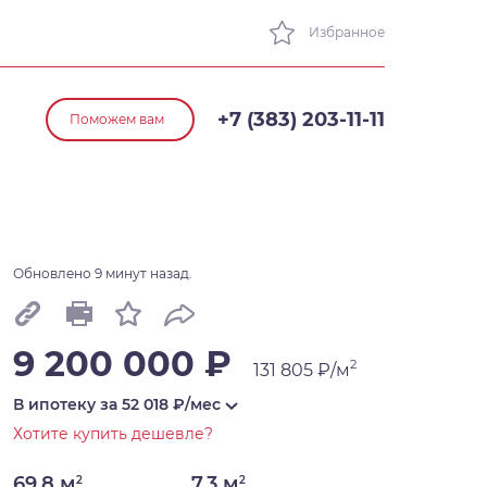
Избранное
+7 (383) 203-11-11
Поможем вам
Обновлено 9 минут назад.
9 200 000 ₽
2
131 805 ₽/м
В ипотеку за
52 018
₽/мес
Хотите купить дешевле?
69,8 м
7,3 м
2
2