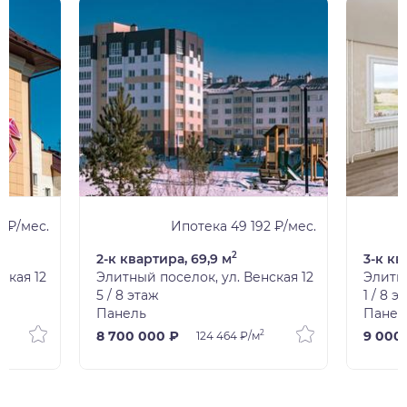
 ₽/мес.
Ипотека 49 192 ₽/мес.
2
2-к квартира, 69,9 м
3-к кв
ская 12
Элитный поселок, ул. Венская 12
Элитны
5 / 8 этаж
1 / 8 э
Панель
Панел
2
8 700 000 ₽
9 000
124 464 ₽/м