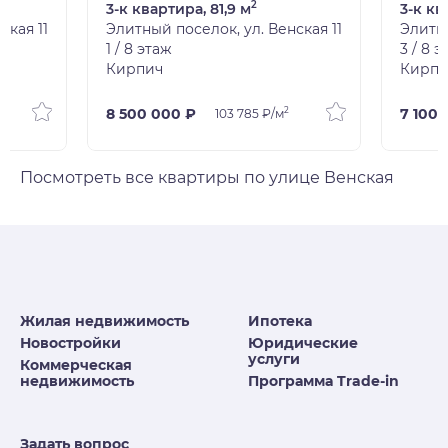
2
3-к квартира, 81,9 м
3-к кв
ская 11
Элитный поселок, ул. Венская 11
Элитны
1 / 8 этаж
3 / 8 
Кирпич
Кирпи
2
8 500 000 ₽
7 100 
103 785 ₽/м
Посмотреть все квартиры по улице Венская
Жилая недвижимость
Ипотека
Новостройки
Юридические
услуги
Коммерческая
недвижимость
Программа Trade-in
Задать вопрос