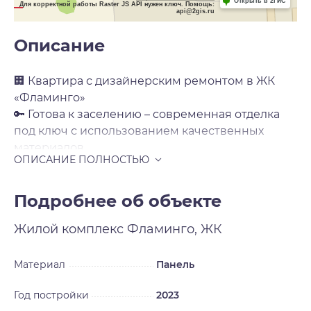
Открыть в 2ГИС
Для корректной работы Raster JS API нужен ключ. Помощь:
api@2gis.ru
Описание
🏢 Квартира с дизайнерским ремонтом в ЖК
«Фламинго»
🔑 Готова к заселению – современная отделка
под ключ с использованием качественных
материалов.
✔ Преимущества квартиры:
Просторная кухня-гостиная – идеально для
семейных обедов и приёма гостей
Подробнее об объекте
Раздельный санузел – удобство для всей семьи
Жилой комплекс
Фламинго, ЖК
Качественная отделка (керамогранит, натяжные
потолки, плитка ПВХ)
Готовая электропроводка – розетки и
Материал
Панель
выключатели установлены
Год постройки
2023
🌿 О микрорайоне: