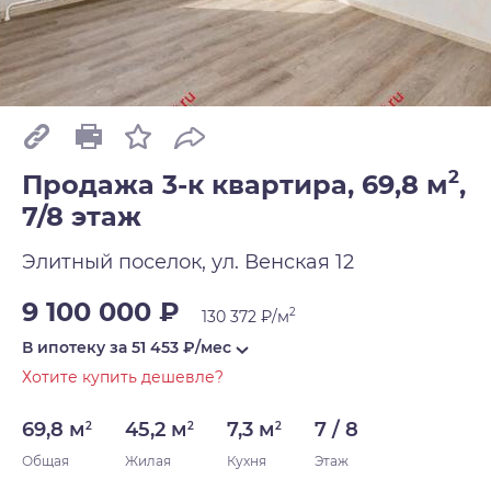
2
Продажа 3-к квартира, 69,8 м
,
7/8 этаж
Элитный поселок, ул. Венская 12
9 100 000 ₽
2
130 372 ₽/м
В ипотеку за
51 453
₽/мес
Хотите купить дешевле?
69,8 м
45,2 м
7,3 м
7 / 8
2
2
2
Общая
Жилая
Кухня
Этаж