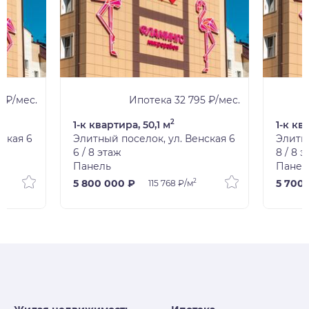
 ₽/мес.
Ипотека 32 795 ₽/мес.
2
1-к квартира, 50,1 м
1-к кв
ская 6
Элитный поселок, ул. Венская 6
Элитны
6 / 8 этаж
8 / 8 
Панель
Панел
2
5 800 000 ₽
5 700
115 768 ₽/м