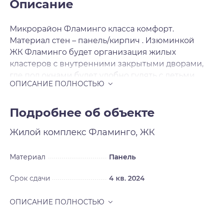
Описание
Микрорайон Фламинго класса комфорт.
Материал стен – панель/кирпич . Изюминкой
ЖК Фламинго будет организация жилых
кластеров с внутренними закрытыми дворами,
где под окнами будет удобно гулять с детьми.
Для продажи будут предложены 1-2-3-
комнатные квартиры с комфортными
планировками. Отделка чистовая .
Подробнее об объекте
Жилой комплекс
Фламинго, ЖК
Материал
Панель
Срок сдачи
4 кв. 2024