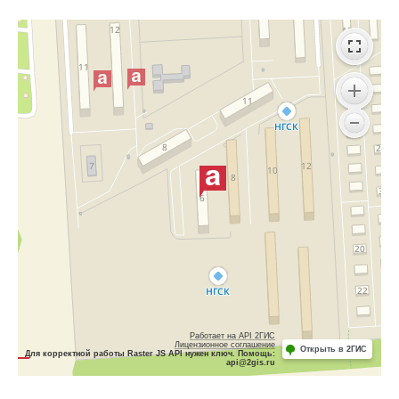
Работает на API 2ГИС
Лицензионное соглашение
Открыть в 2ГИС
Для корректной работы Raster JS API нужен ключ. Помощь:
api@2gis.ru