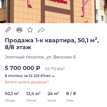
2
Продажа 1-к квартира, 50,1 м
,
8/8 этаж
Элитный поселок, ул. Венская 6
5 700 000 ₽
2
113 772 ₽/м
В ипотеку за
32 229
₽/мес
Хотите купить дешевле?
50,1 м
12,4 м
24 м
8 / 8
2
2
2
Общая
Жилая
Кухня
Этаж