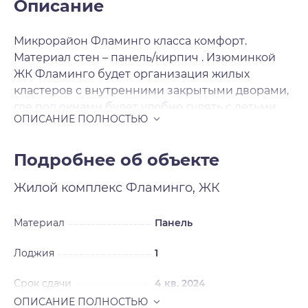
Описание
Микрорайон Фламинго класса комфорт.
Материал стен – панель/кирпич . Изюминкой
ЖК Фламинго будет организация жилых
кластеров с внутренними закрытыми дворами,
где под окнами будет удобно гулять с детьми.
Для продажи будут предложены 1-2-3-
комнатные квартиры с комфортными
планировками. Отделка чистовая .
Подробнее об объекте
Жилой комплекс
Фламинго, ЖК
Материал
Панель
Лоджия
1
Срок сдачи
4 кв. 2024