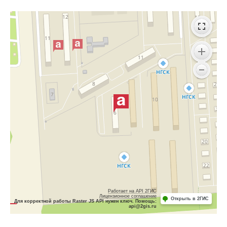
Работает на API 2ГИС
Лицензионное соглашение
Открыть в 2ГИС
Для корректной работы Raster JS API нужен ключ. Помощь:
api@2gis.ru