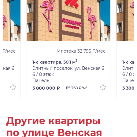
0 ₽/мес.
Ипотека 32 795 ₽/мес.
2
1-к квартира, 50,1 м
1-к кв
ская 6
Элитный поселок, ул. Венская 6
Элитны
6 / 8 этаж
6 / 8 
Панель
Панел
2
5 800 000 ₽
5 300
115 768 ₽/м
Другие квартиры
по улице Венская