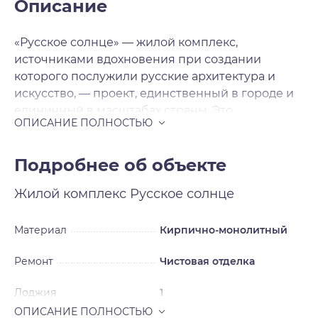
Описание
«Русское солнце» — жилой комплекс,
источниками вдохновения при создании
которого послужили русские архитектура и
искусство, — проект, единственный в городе и
единичный в масштабах страны. Это
современная архитектура с национальными
мотивами, художественная переработка
русских исторических стилей в нашем
Подробнее об объекте
времени. Источниками вдохновения для
Жилой комплекс
Русское солнце
архитекторов послужили русский и неорусский
стили — исторические течения в архитектуре и
искусстве, существовавшие в нашей стране в
Материал
Кирпично-монолитный
XIX — начале XX века и прерванные
Ремонт
Чистовая отделка
революцией на пике развития. Смотреть на
окружающее свысока Жилой комплекс будет
Лоджия
1
включать шесть домов, каждый из которых
уникален, каждый — произведение