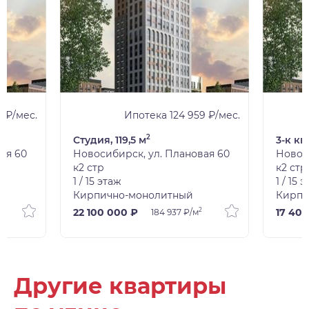
 ₽/мес.
Ипотека 124 959 ₽/мес.
2
Студия, 119,5 м
3-к кв
ая 60
Новосибирск, ул. Плановая 60
Новос
к2 стр
к2 стр
1 / 15 этаж
1 / 15 
Кирпично-монолитный
Кирпи
2
22 100 000 ₽
17 40
184 937 ₽/м
Другие квартиры