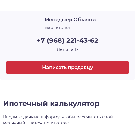
Срок сдачи
4 кв. 2026
архитектурного и строительного искусства, у
каждого — своё имя и свой характер. Например,
Менеджер Объекта
30-этажная башня, вершина комплекса, станет
высотной доминантой всего района, а
маркетолог
архитектурный уровень всех шести домов
+7 (968) 221-43-62
проекта, несомненно, затмит всё, что находится
поблизости.
Ленина 12
Написать продавцу
Ипотечный калькулятор
Введите данные в форму, чтобы рассчитать свой
месячный платеж по ипотеке