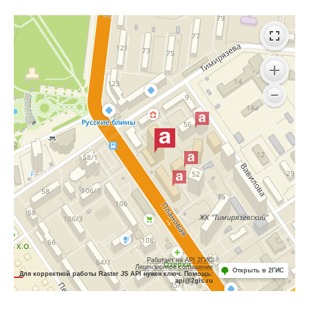
Работает на API 2ГИС
Лицензионное соглашение
Открыть в 2ГИС
Для корректной работы Raster JS API нужен ключ. Помощь:
api@2gis.ru