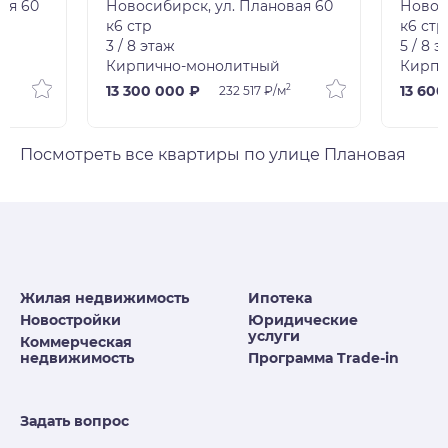
ая 60
Новосибирск, ул. Плановая 60
Новос
к6 стр
к6 стр
3 / 8 этаж
5 / 8 
Кирпично-монолитный
Кирпи
2
2
13 300 000 ₽
13 600
232 517 ₽/м
Посмотреть все квартиры по улице Плановая
Жилая недвижимость
Ипотека
Новостройки
Юридические
услуги
Коммерческая
недвижимость
Программа Trade-in
Задать вопрос