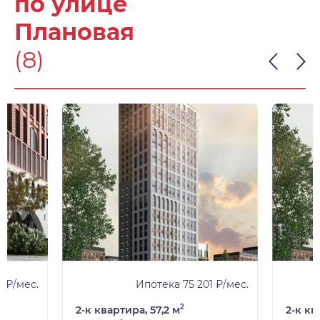
по улице
Плановая
(8)
 ₽/мес.
Ипотека 75 201 ₽/мес.
2
2-к квартира, 57,2 м
2-к кв