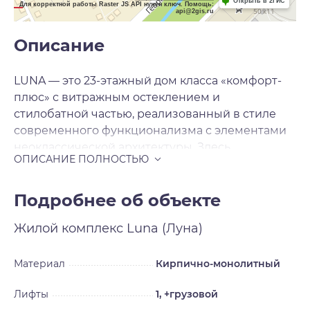
Открыть в 2ГИС
Для корректной работы Raster JS API нужен ключ. Помощь:
api@2gis.ru
Описание
LUNA — это 23-этажный дом класса «комфорт-
плюс» с витражным остеклением и
стилобатной частью, реализованный в стиле
современного функционализма с элементами
неоклассической архитектуры. Здесь
гармонично расположены 233 квартиры
площадью от 34, 9 до 96, 7 м2, а также
двухэтажный отапливаемый паркинг на 116
Подробнее об объекте
мест, включая места с зарядками для
Жилой комплекс
Luna (Луна)
электромобилей. LUNA возводится на ул.
Ляпидевского, в Заельцовском районе города,
буквально в километре от главной улицы
Материал
Кирпично-монолитный
города — Красного проспекта. До ПКиО
Лифты
1, +грузовой
Сосновый бор от LUNA менее километра, а до