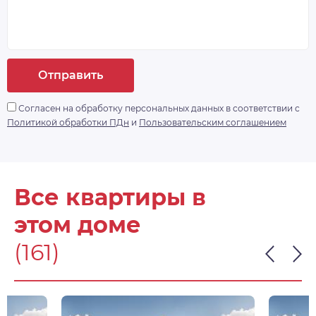
населения. LUNA не только дом для умных
людей, это еще и умный дом. Здесь будет
реализована полноценная система «умный
дом» с доступом по Face ID, комплексной
системой видеонаблюдения, а ворота в
Отправить
паркинг будут открываться дистанционно.
https://drive. google.
Согласен на обработку персональных данных в соответствии с
com/drive/folders/1Qbp3gUDHwHlx1z2lmzGPvkmZbL
Политикой обработки ПДн
и
Пользовательским соглашением
- доп. информация
Все квартиры в
этом доме
(161)