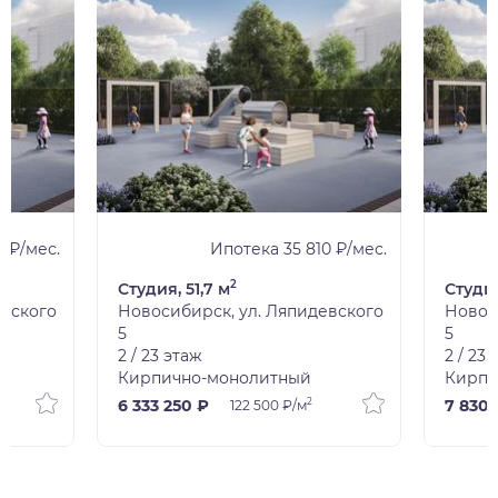
 ₽/мес.
Ипотека 35 810 ₽/мес.
2
Студия, 51,7 м
Студия
евского
Новосибирск, ул. Ляпидевского
Новос
5
5
2 / 23 этаж
2 / 23
Кирпично-монолитный
Кирпи
2
6 333 250 ₽
7 830 
122 500 ₽/м