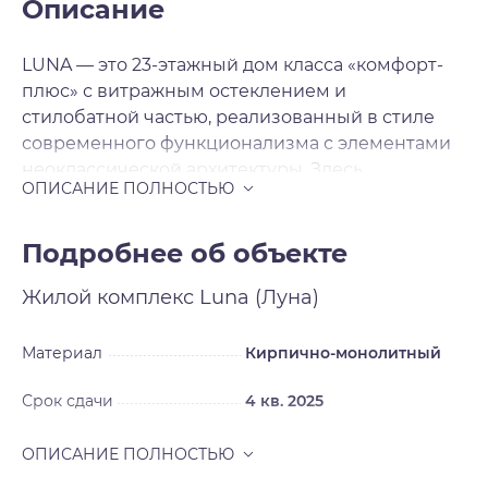
Описание
LUNA — это 23-этажный дом класса «комфорт-
плюс» с витражным остеклением и
стилобатной частью, реализованный в стиле
современного функционализма с элементами
неоклассической архитектуры. Здесь
гармонично расположены 233 квартиры
площадью от 34, 9 до 96, 7 м2, а также
двухэтажный отапливаемый паркинг на 116
Подробнее об объекте
мест, включая места с зарядками для
Жилой комплекс
Luna (Луна)
электромобилей. LUNA возводится на ул.
Ляпидевского, в Заельцовском районе города,
буквально в километре от главной улицы
Материал
Кирпично-монолитный
города — Красного проспекта. До ПКиО
Срок сдачи
4 кв. 2025
Сосновый бор от LUNA менее километра, а до
Дендрологического парка, лучшего в России
зоопарка, и центра города можно добраться
менее, чем за 20 минут на общественном