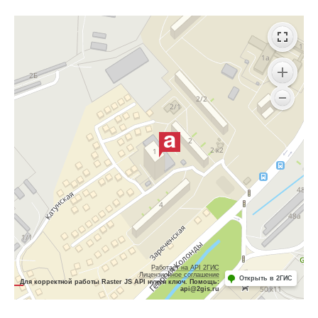
Работает на API 2ГИС
Лицензионное соглашение
Открыть в 2ГИС
Для корректной работы Raster JS API нужен ключ. Помощь:
api@2gis.ru