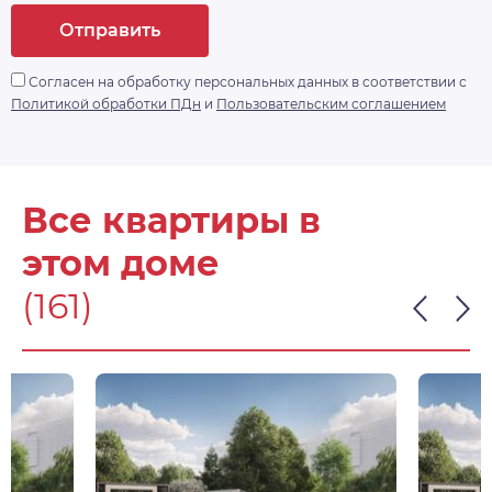
дом» с доступом по Face ID, комплексной
Отправить
системой видеонаблюдения, а ворота в
паркинг будут открываться дистанционно.
Согласен на обработку персональных данных в соответствии с
https://drive. google.
Политикой обработки ПДн
и
Пользовательским соглашением
com/drive/folders/1Qbp3gUDHwHlx1z2lmzGPvkmZbL
- доп. информация
Все квартиры в
этом доме
(161)