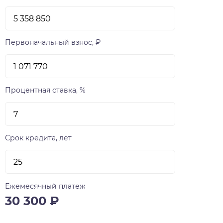
сдаваться с предчистовой отделкой white box,
предусматривающей штукатурку стен и
электроразводку, подоконники и откосы, а
также обязательную стяжку пола. Те, кто не
Первоначальный взнос, ₽
готов заниматься ремонтом могут заказать у
VIRA отделку под ключ. Предусмотрены два
вида такой отделки — «Теплые тона» и
«Холодные тона». На изящно озелененной
Процентная ставка, %
стилобатной части LUNA разместятся детская
плащадка и Воркаут зона, а также малые
архитектурные формы — пьяцца (маленькая
площадь) «Звездное небо», пергола,
Срок кредита, лет
деревянный настил и комфортабельные
скамейки. Главная функциональная идея
благоустройства двора — отдых и созерцание.
Вечерняя архитектурная подсветка дома и
Ежемесячный платеж
двора будут способствовать формированию по-
30 300
₽
особенному уютной и несколько мечтательной
атмосферы. LUNA начинаются со второго