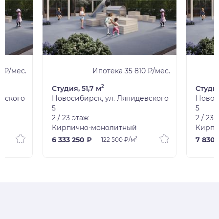
 ₽/мес.
Ипотека 35 810 ₽/мес.
2
Студия, 51,7 м
Студия
евского
Новосибирск, ул. Ляпидевского
Новос
5
5
2 / 23 этаж
2 / 23
Кирпично-монолитный
Кирпи
2
6 333 250 ₽
7 830 
122 500 ₽/м