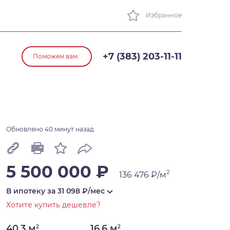
Избранное
+7 (383) 203-11-11
Поможем вам
Обновлено 40 минут назад.
5 500 000 ₽
2
136 476 ₽/м
В ипотеку за
31 098
₽/мес
Хотите купить дешевле?
40,3 м
16,6 м
2
2