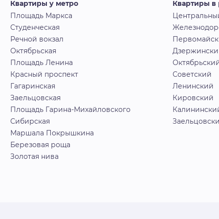
Квартиры у метро
Квартиры в
Площадь Маркса
Центральны
Студенческая
Железнодо
Речной вокзал
Первомайс
Октябрьская
Дзержински
Площадь Ленина
Октябрьски
Красный проспект
Советский
Гагаринская
Ленинский
Заельцовская
Кировский
Площадь Гарина-Михайловского
Калинински
Сибирская
Заельцовск
Маршала Покрышкина
Березовая роща
Золотая нива