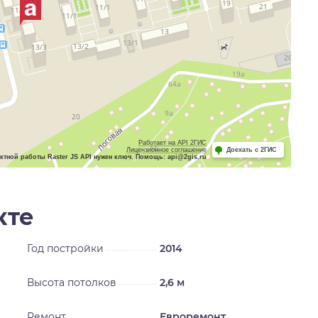
Работает на API 2ГИС
Лицензионное соглашение
Доехать с 2ГИС
ктной работы Raster JS API нужен ключ. Помощь: api@2gis.ru
кте
Год постройки
2014
Высота потолков
2,6 м
Ремонт
Евроремонт