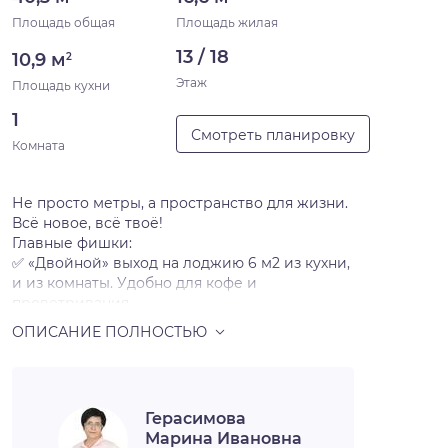
Площадь общая
Площадь жилая
13 / 18
10,9 м
2
Этаж
Площадь кухни
1
Смотреть планировку
Комната
Не просто метры, а пространство для жизни.
Всё новое, всё твоё!
Главные фишки:
✅ «Двойной» выход на лоджию 6 м2 из кухни,
и из комнаты. Удобно для кофе и
проветривания.
✅ Раздельный с/у, просторный холл,
правильная кухня.
✅ Состояние «как в новостройке»
(собственник не жил). Мебель и техника —
новые (опционально).
Герасимова
Плюс локация: тихий изолированный этаж (6
Марина Ивановна
квартир), рядом детский сад «Капитоша»,