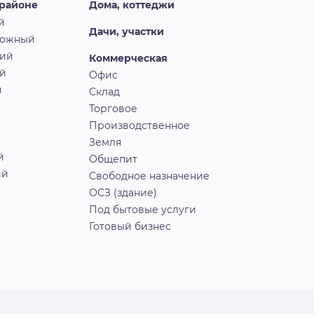
 районе
Дома, коттеджи
й
Дачи, участки
рожный
кий
Коммерческая
й
Офис
й
Склад
Торговое
Производственное
Земля
й
Общепит
ий
Свободное назначение
ОСЗ (здание)
Под бытовые услуги
Готовый бизнес