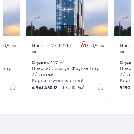
0,5 км
Ипотека 27 940 ₽/
0,5 км
Ипотек
мес.
мес.
2
Студия, 41,7 м
Студия
1 стр
Новосибирск, ул. Фрунзе 1 стр
Новоси
2 / 15 этаж
2 / 15 
Кирпично-монолитный
Кирпи
2
4 941 450 ₽
5 190 
118 500 ₽/м