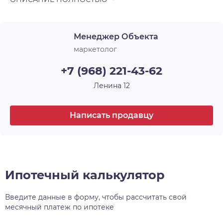
Ремонт
Чистовая отделка
Санузел
Совмещенный
Менеджер Объекта
маркетолог
Окна
Двор
+7 (968) 221-43-62
Парковка
Открытая
Ленина 12
Лоджия
2
Написать продавцу
Срок сдачи
2 кв. 2024
Ипотечный калькулятор
Введите данные в форму, чтобы рассчитать свой
месячный платеж по ипотеке