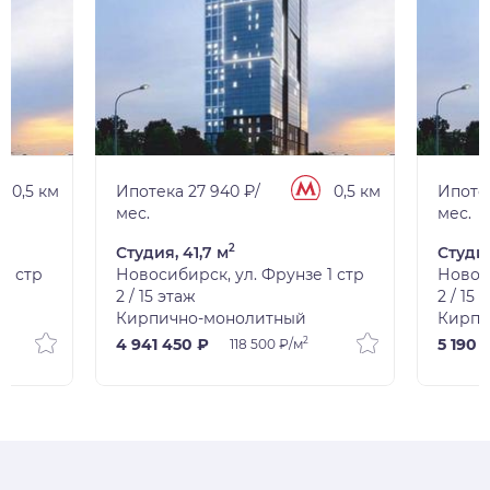
0,5 км
Ипотека 27 940 ₽/
0,5 км
Ипотек
мес.
мес.
2
Студия, 41,7 м
Студия
1 стр
Новосибирск, ул. Фрунзе 1 стр
Новоси
2 / 15 этаж
2 / 15 
Кирпично-монолитный
Кирпи
2
4 941 450 ₽
5 190 
118 500 ₽/м