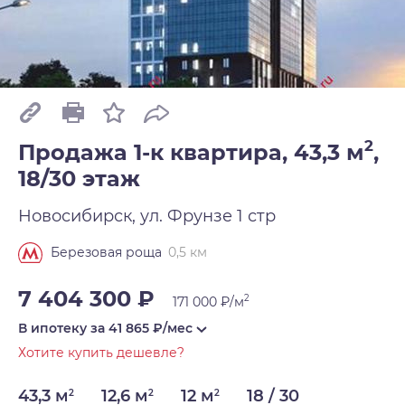
2
Продажа 1-к квартира, 43,3 м
,
18/30 этаж
Новосибирск, ул. Фрунзе 1 стр
0,5 км
Березовая роща
7 404 300 ₽
2
171 000 ₽/м
В ипотеку за
41 865
₽/мес
Хотите купить дешевле?
43,3 м
12,6 м
12 м
18 / 30
2
2
2