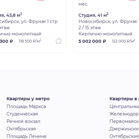
мес.
2
2
я, 43,8 м
Студия, 41 м
ибирск, ул. Фрунзе 1 стр
Новосибирск, ул. Фрунзе 
 этаж
2 / 15 этаж
ично-монолитный
Кирпично-монолитный
2
2
 300 ₽
5 002 000 ₽
118 500 ₽/м
122 000 ₽/м
Квартиры у метро
Квартиры в
Площадь Маркса
Центральны
Студенческая
Железнодо
Речной вокзал
Первомайс
Октябрьская
Дзержински
Площадь Ленина
Октябрьски