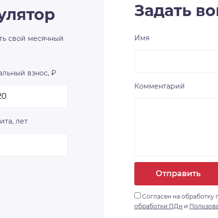
Задать во
улятор
Имя
ть свой месячный
льный взнос, ₽
Комментарий
ита, лет
Отправить
Согласен на обработку 
обработки ПДн
и
Пользов