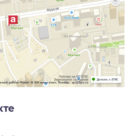
Работает на API 2ГИС
Лицензионное соглашение
Доехать с 2ГИС
ктной работы Raster JS API нужен ключ. Помощь: api@2gis.ru
кте