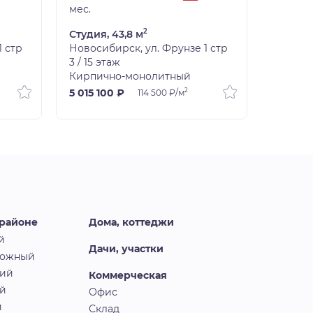
мес.
мес.
2
Студия, 43,8 м
Студия,
1 стр
Новосибирск, ул. Фрунзе 1 стр
Новосиб
3 / 15 этаж
4 / 15 э
Кирпично-монолитный
Кирпич
2
5 015 100 ₽
5 015 1
114 500 ₽/м
 районе
Дома, коттеджи
й
Дачи, участки
рожный
кий
Коммерческая
й
Офис
й
Склад