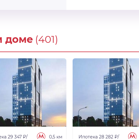
м доме
(401)
ка 29 347 ₽/
0,5 км
Ипотека 28 282 ₽/