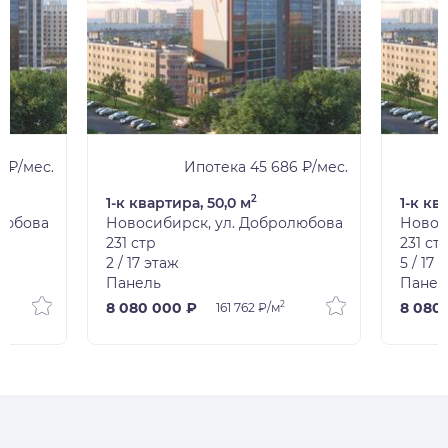
0 ₽/мес.
Ипотека 45 686 ₽/мес.
2
1-к квартира, 50,0 м
1-к кв
любова
Новосибирск, ул. Добролюбова
Новос
231 стр
231 ст
2 / 17 этаж
5 / 17 
Панель
Панел
2
8 080 000 ₽
8 080
161 762 ₽/м