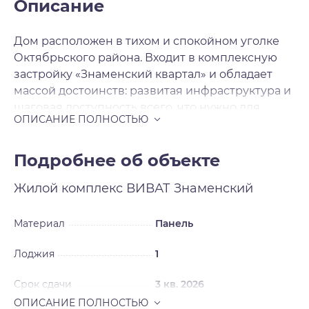
Описание
Дом расположен в тихом и спокойном уголке
Октябрьского района. Входит в комплексную
застройку «Знаменский квартал» и обладает
массой достоинств: развитая инфраструктура и
шаговая доступность всего, что нужно для
комфортной жизни: детские сады, школы,
Новосибирский государственный аграрный
университет, Санкт Петербургский
Подробнее об объекте
университет технологии и экономики, стадион.
Жилой комплекс
ВИВАТ Знаменский
Торговые центры «Федосеевский», «Микс»,
«Золотая нива», «Омега», «Молодежный».
Удобная транспортная развязка, близость
Материал
Панель
станции метро «Золотая Нива» и наличие
Лоджия
1
парков позволяет его жителям вести активный
образ жизни.
Срок сдачи
3 кв. 2026