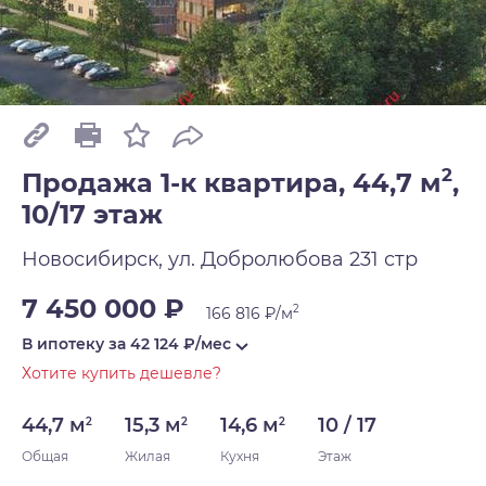
2
Продажа 1-к квартира, 44,7 м
,
10/17 этаж
Новосибирск, ул. Добролюбова 231 стр
7 450 000 ₽
2
166 816 ₽/м
В ипотеку за
42 124
₽/мес
Хотите купить дешевле?
44,7 м
15,3 м
14,6 м
10 / 17
2
2
2
Общая
Жилая
Кухня
Этаж