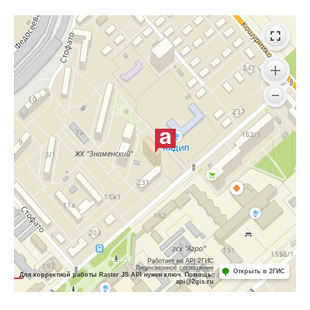
Работает на API 2ГИС
Лицензионное соглашение
Открыть в 2ГИС
Для корректной работы Raster JS API нужен ключ. Помощь:
api@2gis.ru