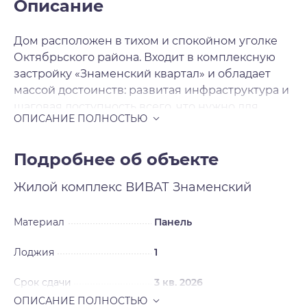
Описание
Дом расположен в тихом и спокойном уголке
Октябрьского района. Входит в комплексную
застройку «Знаменский квартал» и обладает
массой достоинств: развитая инфраструктура и
шаговая доступность всего, что нужно для
комфортной жизни: детские сады, школы,
Новосибирский государственный аграрный
университет, Санкт Петербургский
Подробнее об объекте
университет технологии и экономики, стадион.
Жилой комплекс
ВИВАТ Знаменский
Торговые центры «Федосеевский», «Микс»,
«Золотая нива», «Омега», «Молодежный».
Удобная транспортная развязка, близость
Материал
Панель
станции метро «Золотая Нива» и наличие
Лоджия
1
парков позволяет его жителям вести активный
образ жизни.
Срок сдачи
3 кв. 2026