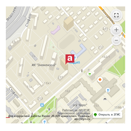
Работает на API 2ГИС
Лицензионное соглашение
Открыть в 2ГИС
Для корректной работы Raster JS API нужен ключ. Помощь:
api@2gis.ru