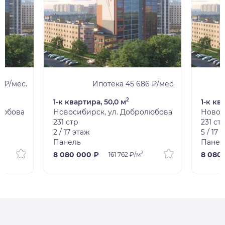
2 ₽/мес.
Ипотека 45 686 ₽/мес.
2
1-к квартира, 50,0 м
1-к кв
любова
Новосибирск, ул. Добролюбова
Новос
231 стр
231 ст
2 / 17 этаж
5 / 17 
Панель
Панел
2
8 080 000 ₽
8 080
161 762 ₽/м