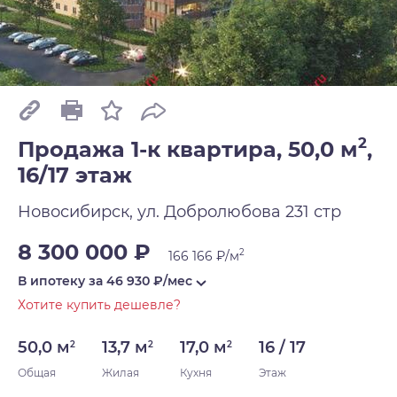
2
Продажа 1-к квартира, 50,0 м
,
16/17 этаж
Новосибирск, ул. Добролюбова 231 стр
8 300 000 ₽
2
166 166 ₽/м
В ипотеку за
46 930
₽/мес
Хотите купить дешевле?
50,0 м
13,7 м
17,0 м
16 / 17
2
2
2
Общая
Жилая
Кухня
Этаж