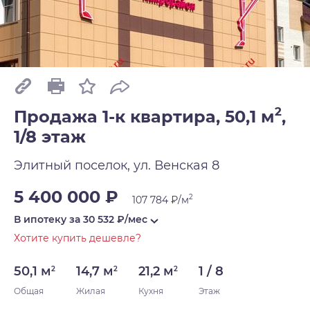
2
Продажа 1-к квартира, 50,1 м
,
1/8 этаж
Элитный поселок, ул. Венская 8
5 400 000 ₽
2
107 784 ₽/м
В ипотеку за
30 532
₽/мес
Хотите купить дешевле?
50,1 м
14,7 м
21,2 м
1 / 8
2
2
2
Общая
Жилая
Кухня
Этаж