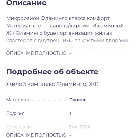
Описание
Микрорайон Фламинго класса комфорт.
Материал стен – панель/кирпич . Изюминкой
ЖК Фламинго будет организация жилых
кластеров с внутренними закрытыми дворами,
где под окнами будет удобно гулять с детьми.
Для продажи будут предложены 1-2-3-
комнатные квартиры с комфортными
планировками. Отделка чистовая .
Подробнее об объекте
Жилой комплекс
Фламинго, ЖК
Материал
Панель
Лоджия
1
Срок сдачи
1 кв. 2024