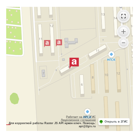
Работает на API 2ГИС
Лицензионное соглашение
Открыть в 2ГИС
Для корректной работы Raster JS API нужен ключ. Помощь:
api@2gis.ru