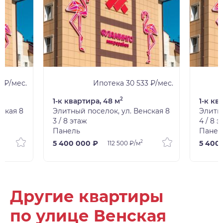
3 ₽/мес.
Ипотека 30 533 ₽/мес.
2
1-к квартира, 48 м
1-к кв
ская 8
Элитный поселок, ул. Венская 8
Элитны
3 / 8 этаж
4 / 8 
Панель
Панел
2
5 400 000 ₽
5 400
112 500 ₽/м
Другие квартиры
по улице Венская