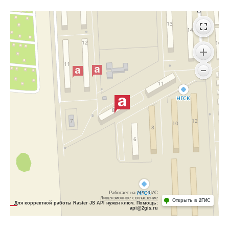
Работает на API 2ГИС
Лицензионное соглашение
Открыть в 2ГИС
Для корректной работы Raster JS API нужен ключ. Помощь:
api@2gis.ru