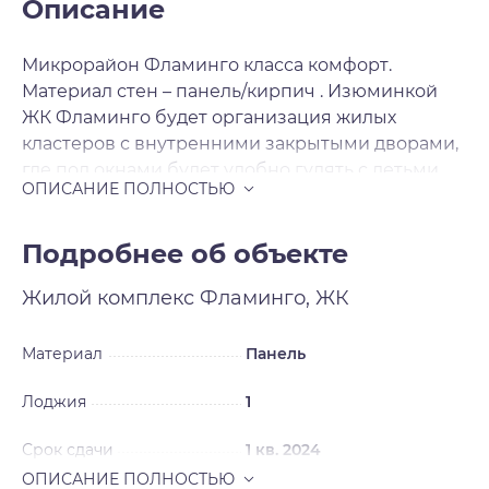
Описание
Микрорайон Фламинго класса комфорт.
Материал стен – панель/кирпич . Изюминкой
ЖК Фламинго будет организация жилых
кластеров с внутренними закрытыми дворами,
где под окнами будет удобно гулять с детьми.
Для продажи будут предложены 1-2-3-
комнатные квартиры с комфортными
планировками. Отделка чистовая .
Подробнее об объекте
Жилой комплекс
Фламинго, ЖК
Материал
Панель
Лоджия
1
Срок сдачи
1 кв. 2024