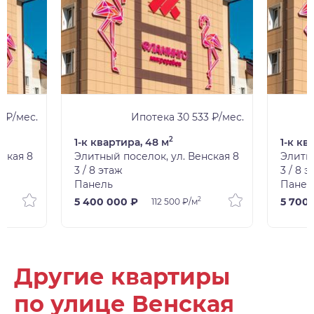
 ₽/мес.
Ипотека 30 533 ₽/мес.
2
1-к квартира, 48 м
1-к кв
ская 8
Элитный поселок, ул. Венская 8
Элитны
3 / 8 этаж
3 / 8 
Панель
Панел
2
5 400 000 ₽
5 700
112 500 ₽/м
Другие квартиры
по улице Венская