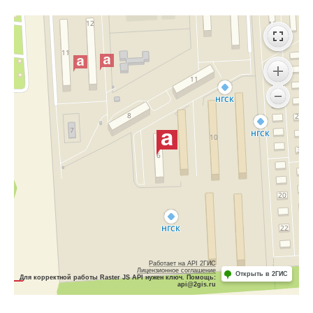
Работает на API 2ГИС
Лицензионное соглашение
Открыть в 2ГИС
Для корректной работы Raster JS API нужен ключ. Помощь:
api@2gis.ru