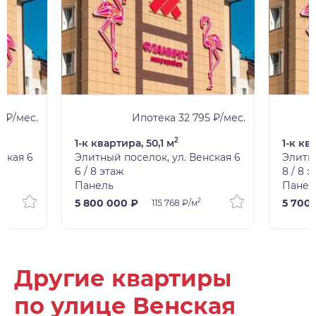
 ₽/мес.
Ипотека 32 795 ₽/мес.
2
1-к квартира, 50,1 м
1-к кв
ская 6
Элитный поселок, ул. Венская 6
Элитны
6 / 8 этаж
8 / 8 
Панель
Панел
2
5 800 000 ₽
5 700
115 768 ₽/м
Другие квартиры
по улице Венская