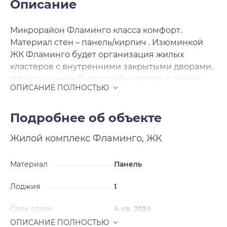
Описание
Микрорайон Фламинго класса комфорт.
Материал стен – панель/кирпич . Изюминкой
ЖК Фламинго будет организация жилых
кластеров с внутренними закрытыми дворами,
где под окнами будет удобно гулять с детьми.
Для продажи будут предложены 1-2-3-
комнатные квартиры с комфортными
планировками. Отделка чистовая .
Подробнее об объекте
Жилой комплекс
Фламинго, ЖК
Материал
Панель
Лоджия
1
Срок сдачи
4 кв. 2024