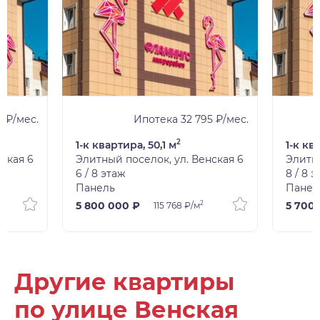
 ₽/мес.
Ипотека 32 795 ₽/мес.
2
1-к квартира, 50,1 м
1-к кв
ская 6
Элитный поселок, ул. Венская 6
Элитны
6 / 8 этаж
8 / 8 
Панель
Панел
2
5 800 000 ₽
5 700
115 768 ₽/м
Другие квартиры
по улице Венская