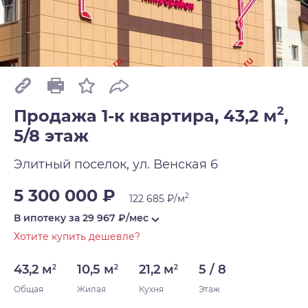
2
Продажа 1-к квартира, 43,2 м
,
5/8 этаж
Элитный поселок, ул. Венская 6
5 300 000 ₽
2
122 685 ₽/м
В ипотеку за
29 967
₽/мес
Хотите купить дешевле?
43,2 м
10,5 м
21,2 м
5 / 8
2
2
2
Общая
Жилая
Кухня
Этаж