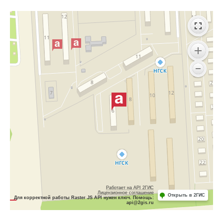
Работает на API 2ГИС
Лицензионное соглашение
Открыть в 2ГИС
Для корректной работы Raster JS API нужен ключ. Помощь:
api@2gis.ru