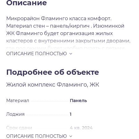
Описание
Микрорайон Фламинго класса комфорт.
Материал стен – панель/кирпич . Изюминкой
ЖК Фламинго будет организация жилых
кластеров с внутренними закрытыми дворами,
где под окнами будет удобно гулять с детьми.
Для продажи будут предложены 1-2-3-
комнатные квартиры с комфортными
планировками. Отделка чистовая .
Подробнее об объекте
Жилой комплекс
Фламинго, ЖК
Материал
Панель
Лоджия
1
Срок сдачи
4 кв. 2024