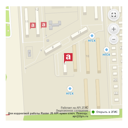
Работает на API 2ГИС
Лицензионное соглашение
Открыть в 2ГИС
Для корректной работы Raster JS API нужен ключ. Помощь:
api@2gis.ru