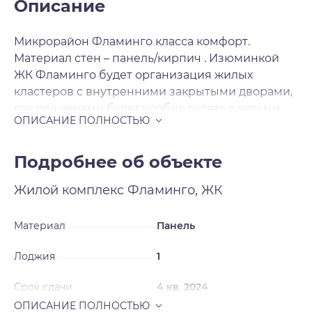
Описание
Микрорайон Фламинго класса комфорт.
Материал стен – панель/кирпич . Изюминкой
ЖК Фламинго будет организация жилых
кластеров с внутренними закрытыми дворами,
где под окнами будет удобно гулять с детьми.
Для продажи будут предложены 1-2-3-
комнатные квартиры с комфортными
планировками. Отделка чистовая .
Подробнее об объекте
Жилой комплекс
Фламинго, ЖК
Материал
Панель
Лоджия
1
Срок сдачи
4 кв. 2024