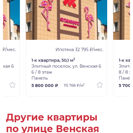
 ₽/мес.
Ипотека 32 795 ₽/мес.
2
1-к квартира, 50,1 м
1-к кв
ская 6
Элитный поселок, ул. Венская 6
Элитны
6 / 8 этаж
8 / 8 
Панель
Панел
2
5 800 000 ₽
5 700
115 768 ₽/м
Другие квартиры
по улице Венская