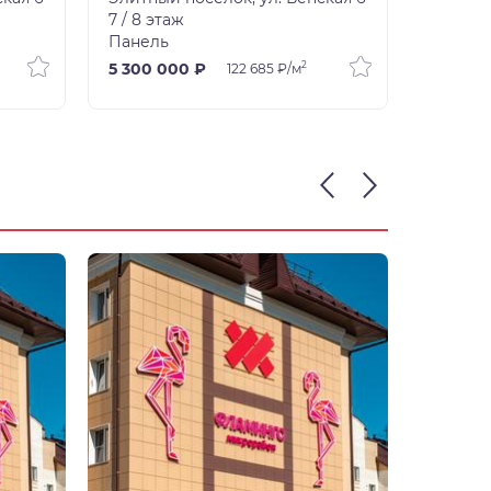
7 / 8 этаж
7 / 8 э
Панель
Панель
2
5 300 000 ₽
4 800 
122 685 ₽/м