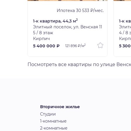
9 ₽/мес.
Ипотека 30 533 ₽/мес.
2
1-к квартира, 44,3 м
1-к к
нская 12
Элитный поселок, ул. Венская 11
Элитн
5 / 8 этаж
4 / 8
Кирпич
Кирп
2
2
5 400 000 ₽
5 300
121 896 ₽/м
Посмотреть все квартиры по улице Венс
Вторичное жилье
Студии
1-комнатные
2-комнатные