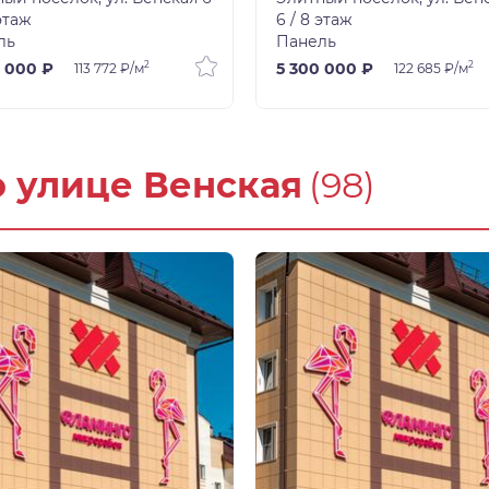
 этаж
6 / 8 этаж
ль
Панель
2
2
 000 ₽
5 300 000 ₽
113 772 ₽/м
122 685 ₽/м
о улице Венская
(98)