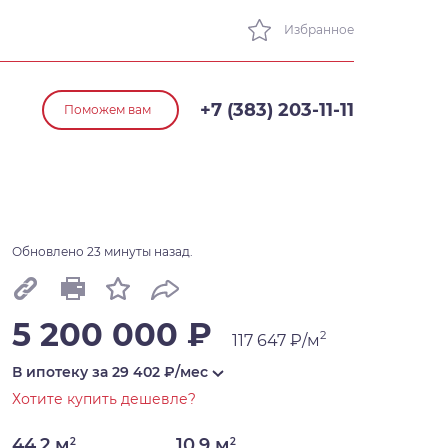
Избранное
+7 (383) 203-11-11
Поможем вам
Обновлено 23 минуты назад.
5 200 000 ₽
2
117 647 ₽/м
В ипотеку за
29 402
₽/мес
Хотите купить дешевле?
44,2 м
10,9 м
2
2