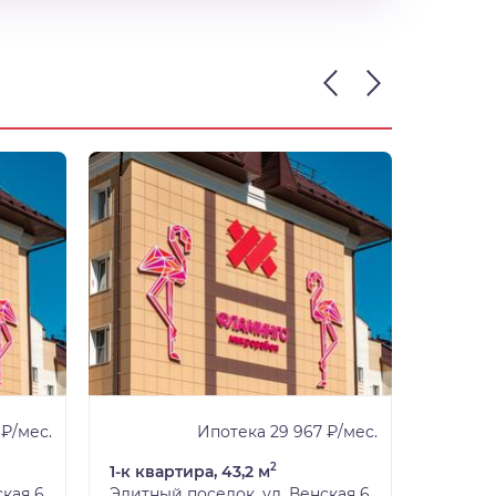
 ₽/мес.
Ипотека 29 967 ₽/мес.
2
1-к квартира, 43,2 м
1-к ква
ская 6
Элитный поселок, ул. Венская 6
Элитный