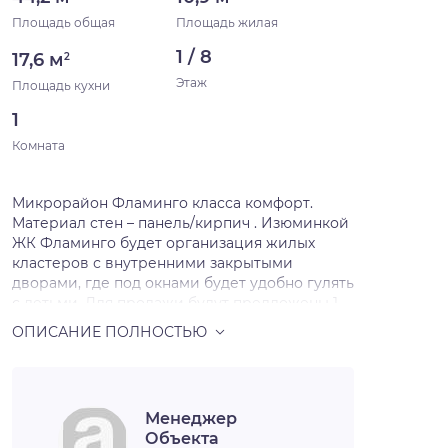
Площадь общая
Площадь жилая
1 / 8
17,6 м
2
Этаж
Площадь кухни
1
Комната
Микрорайон Фламинго класса комфорт.
Материал стен – панель/кирпич . Изюминкой
ЖК Фламинго будет организация жилых
кластеров с внутренними закрытыми
дворами, где под окнами будет удобно гулять
с детьми. Для продажи будут предложены 1-
2-3- комнатные квартиры с комфортными
планировками. Отделка чистовая .
Менеджер
Объекта