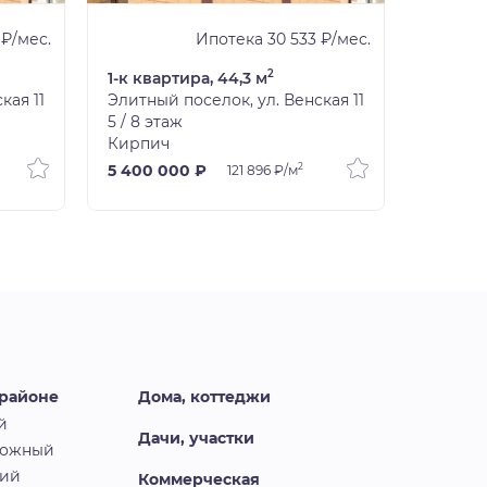
 ₽/мес.
Ипотека 30 533 ₽/мес.
2
1-к квартира, 44,3 м
1-к ква
кая 11
Элитный поселок, ул. Венская 11
Элитный
5 / 8 этаж
1 / 8 эт
Кирпич
Кирпи
2
5 400 000 ₽
5 200 
121 896 ₽/м
 районе
Дома, коттеджи
й
Дачи, участки
рожный
кий
Коммерческая