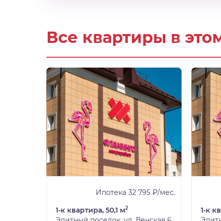
Все квартиры в это
7 ₽/мес.
Ипотека 32 795 ₽/мес.
2
1-к квартира, 50,1 м
1-к к
нская 6
Элитный поселок, ул. Венская 6
Элитн