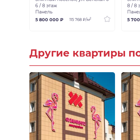
6 / 8 этаж
8 / 8
Панель
Пане
2
5 800 000 ₽
5 700
115 768 ₽/м
Другие квартиры п