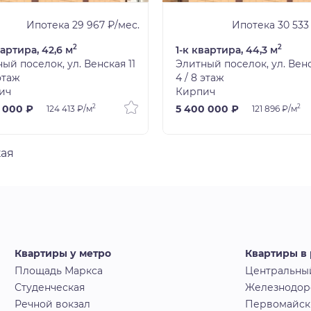
Ипотека 29 967 ₽/мес.
Ипотека 30 533
2
2
вартира, 42,6 м
1-к квартира, 44,3 м
ый поселок, ул. Венская 11
Элитный поселок, ул. Венс
 этаж
4 / 8 этаж
ич
Кирпич
2
2
 000 ₽
5 400 000 ₽
124 413 ₽/м
121 896 ₽/м
кая
Квартиры у метро
Квартиры в
Площадь Маркса
Центральны
Студенческая
Железнодо
Речной вокзал
Первомайс