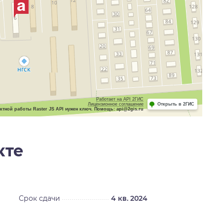
Работает на API 2ГИС
Лицензионное соглашение
Открыть в 2ГИС
ктной работы Raster JS API нужен ключ. Помощь: api@2gis.ru
кте
Срок сдачи
4 кв. 2024