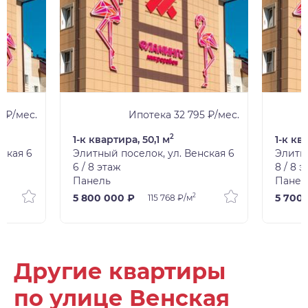
 ₽/мес.
Ипотека 32 795 ₽/мес.
2
1-к квартира, 50,1 м
1-к кв
ская 6
Элитный поселок, ул. Венская 6
Элитны
6 / 8 этаж
8 / 8 
Панель
Панел
2
5 800 000 ₽
5 700
115 768 ₽/м
Другие квартиры
по улице Венская