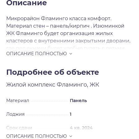
Описание
Микрорайон Фламинго класса комфорт.
Материал стен – панель/кирпич . Изюминкой
ЖК Фламинго будет организация жилых
кластеров с внутренними закрытыми дворами,
где под окнами будет удобно гулять с детьми.
Для продажи будут предложены 1-2-3-
комнатные квартиры с комфортными
планировками. Отделка чистовая .
Подробнее об объекте
Жилой комплекс
Фламинго, ЖК
Материал
Панель
Лоджия
1
Срок сдачи
4 кв. 2024