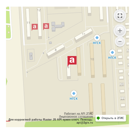
Работает на API 2ГИС
Лицензионное соглашение
Открыть в 2ГИС
Для корректной работы Raster JS API нужен ключ. Помощь:
api@2gis.ru