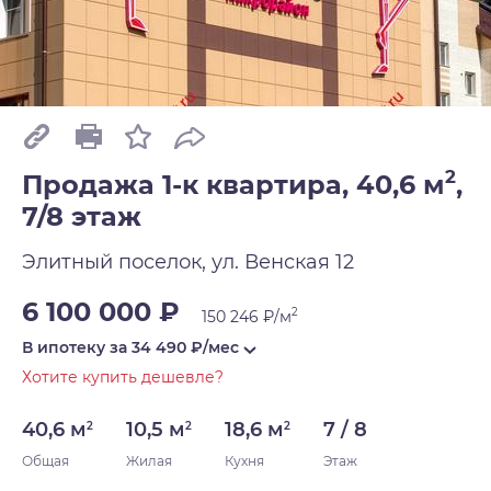
2
Продажа 1-к квартира, 40,6 м
,
7/8 этаж
Элитный поселок, ул. Венская 12
6 100 000 ₽
2
150 246 ₽/м
В ипотеку за
34 490
₽/мес
Хотите купить дешевле?
40,6 м
10,5 м
18,6 м
7 / 8
2
2
2
Общая
Жилая
Кухня
Этаж