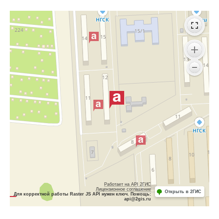
Работает на API 2ГИС
Лицензионное соглашение
Открыть в 2ГИС
Для корректной работы Raster JS API нужен ключ. Помощь:
api@2gis.ru