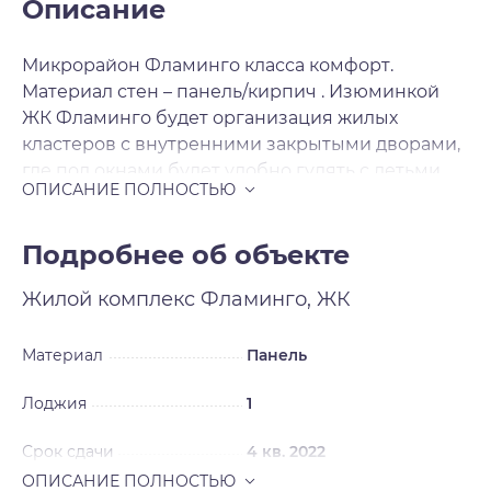
Описание
Микрорайон Фламинго класса комфорт.
Материал стен – панель/кирпич . Изюминкой
ЖК Фламинго будет организация жилых
кластеров с внутренними закрытыми дворами,
где под окнами будет удобно гулять с детьми.
Для продажи будут предложены 1-2-3-
комнатные квартиры с комфортными
планировками. Отделка чистовая .
Подробнее об объекте
Жилой комплекс
Фламинго, ЖК
Материал
Панель
Лоджия
1
Срок сдачи
4 кв. 2022