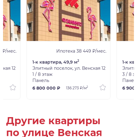
4 ₽/мес.
Ипотека 38 449 ₽/мес.
2
1-к квартира, 49,9 м
1-к кв
ская 12
Элитный поселок, ул. Венская 12
Элитны
1 / 8 этаж
3 / 8 
Панель
Панел
2
6 800 000 ₽
6 900
136 273 ₽/м
Другие квартиры
по улице Венская