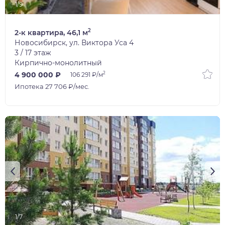
1/9
2
2-к квартира, 46,1 м
Новосибирск, ул. Виктора Уса 4
3 / 17 этаж
Кирпично-монолитный
2
4 900 000 ₽
106 291 ₽/м
Ипотека 27 706 ₽/мес.
1/7