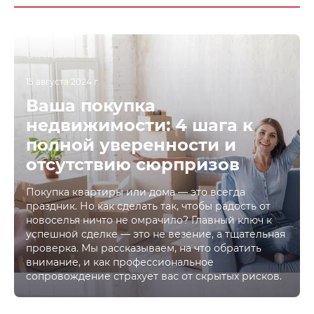
СТАТЬИ
15 августа 2024 г.
Ваша покупка
недвижимости: 4 шага к
полной уверенности и
отсутствию сюрпризов
Покупка квартиры или дома — это всегда
праздник. Но как сделать так, чтобы радость от
новоселья ничто не омрачило? Главный ключ к
успешной сделке — это не везение, а тщательная
проверка. Мы рассказываем, на что обратить
внимание, и как профессиональное
сопровождение страхует вас от скрытых рисков.