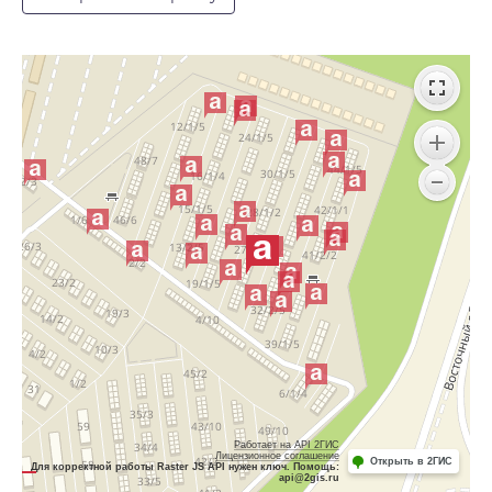
Работает на API 2ГИС
Лицензионное соглашение
Открыть в 2ГИС
Для корректной работы Raster JS API нужен ключ. Помощь:
api@2gis.ru