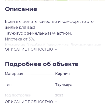
Описание
Если вы цените качество и комфорт, то это
жильё для вас!
Таунхаус с земельным участком.
Ипотека от 3%,
Комиссия 0 рублей (экскурсия, бронирование,
получение ипотечного решения, оформление
сделки).
Ключи в день сделки.
Подробнее об объекте
Жилье соответствует всем современным
Материал
Кирпич
стандартам качества и безопасности, где вы
можете наслаждаться жизнью, не беспокоясь о
Тип
Таунхаус
бытовых мелочах.
Квартира расположена на двух этажах и состоит
Год постройки
2023
из:
кухня-гостиная, две спальни, и два сан. узла.
Ремонт
Без ремонта
Выполнены такие капитальные работы как: