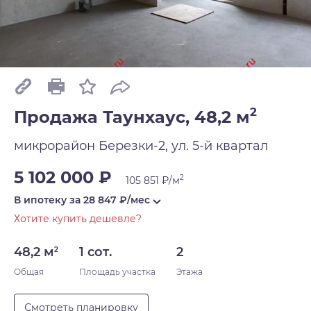
2
Продажа Таунхаус, 48,2 м
микрорайон Березки-2, ул. 5-й квартал
5 102 000 ₽
2
105 851 ₽/м
В ипотеку за
28 847
₽/мес
Хотите купить дешевле?
48,2 м
1 сот.
2
2
Общая
Площадь участка
Этажа
Смотреть планировку