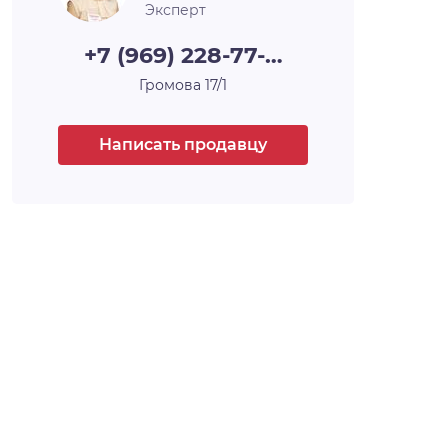
оформлены в едином стиле. Дома отлично
Эксперт
подходят для круглогодичного проживания,
в них одинаково комфортно как летом, так и
+7 (969) 228-77-…
зимой.
Громова 17/1
В посёлке имеется центральный водопровод
и индивидуальная канализация. Проведено
электричество и природный газ.
Написать продавцу
Для спокойствия и безопасности жильцов на
территории ведётся видеонаблюдение.
Посторонние не смогут проникнуть: на
въезде имеется охранный пост.
Несмотря на удалённость, посёлок
характеризуется удобным транспортным
расположением. Рядом автобусная
остановка. До станции метро «Площадь
Маркса» 7, 4 км — 15 минут езды. Рядом
множество магазинов, школы, садики и
другие объекты инфраструктуры.
Место­распроложение
Несмотря на удалённость, посёлок
характеризуется удобным транспортным
расположением. Рядом автобусная