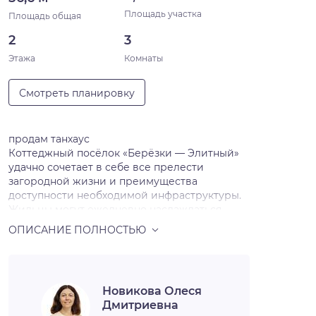
Площадь участка
Площадь общая
2
3
Этажа
Комнаты
Смотреть планировку
продам танхаус
Коттеджный посёлок «Берёзки — Элитный»
удачно сочетает в себе все прелести
загородной жизни и преимущества
доступности необходимой инфраструктуры.
Жильцы могут ежедневно наслаждаться
свежим воздухом и красивым видом из окна
и в любой момент быстро добраться до
центра города.
Коттеджный посёлок расположен буквально
на границе города, в Кировском районе.
Новикова Олеся
Одно- и двухэтажные кирпичные жилые
Дмитриевна
дома с привлекательными фасадами