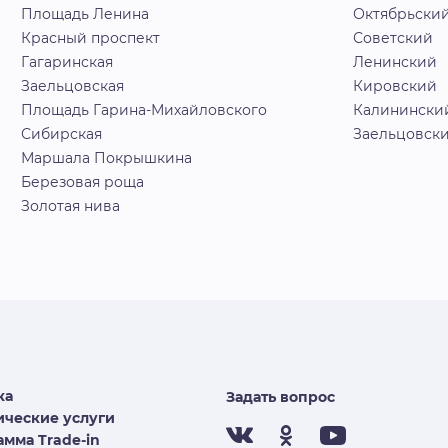
Площадь Ленина
Октябрьски
Красный проспект
Советский
Гагаринская
Ленинский
Заельцовская
Кировский
Площадь Гарина-Михайловского
Калинински
Сибирская
Заельцовск
Маршала Покрышкина
Березовая роща
Золотая нива
ка
Задать вопрос
ческие услуги
мма Trade-in