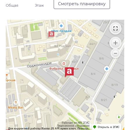
Смотреть планировку
Общая
Этаж
Работает на API 2ГИС
Лицензионное соглашение
Открыть в 2ГИС
Для корректной работы Raster JS API нужен ключ. Помощь: