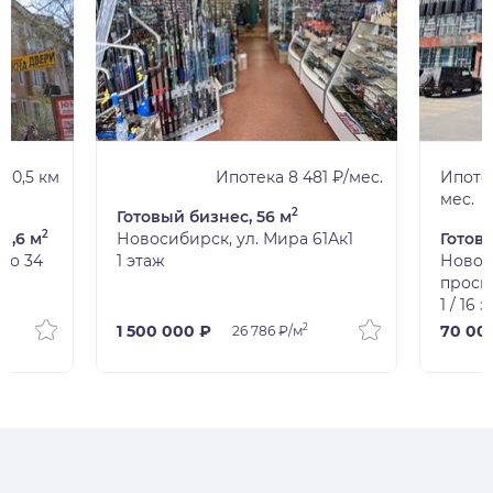
0,5 км
Ипотека 8 481 ₽/мес.
Ипотек
мес.
2
Готовый бизнес, 56 м
2
1,6 м
Новосибирск, ул. Мира 61Ак1
Готов
го 34
1 этаж
Новос
просп
1 / 16 
2
1 500 000 ₽
70 00
26 786 ₽/м