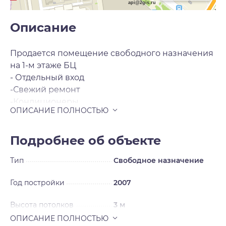
api@2gis.ru
Описание
Продается помещение свободного назначения
на 1-м этаже БЦ
- Отдельный вход
-Свежий ремонт
-Кондиционеры
-Приточная вентиляция
-Мокрая точка
- Высота потолков 3 м
Подробнее об объекте
- Возможность перепланировки
Тип
Свободное назначение
- Открытая парковка
- Круглосуточный доступ
Год постройки
2007
- Охрана
- Удобная локация
Высота потолков
3 м
- Транспортная доступность
- Удобный подъезд для автомобилей