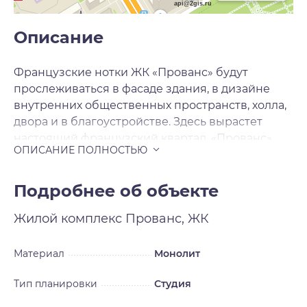
api@2gis.ru
Описание
Французские нотки ЖК «Прованс» будут
прослеживаться в фасаде здания, в дизайне
внутренних общественных пространств, холла,
двора и в благоустройстве. Здесь вырастет
настоящий французский квартал. «Прованс»
состоит из двух секций переменной этажности
- 25 и 16 этажей на 485 квартир от компактных
однокомнатных студий 18 кв. м до просторных 5-
Подробнее об объекте
комнатных квартир площадью 111 кв. м.
Жилой комплекс
Прованс, ЖК
Материал
Монолит
Тип планировки
Студия