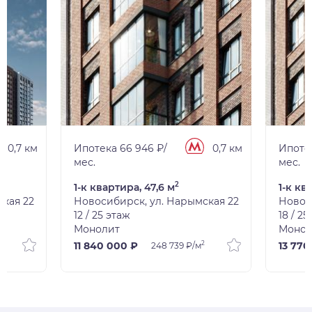
0,7 км
Ипотека 66 946 ₽/
0,7 км
Ипотек
мес.
мес.
2
1-к квартира, 47,6 м
1-к кв
кая 22
Новосибирск, ул. Нарымская 22
Новос
12 / 25 этаж
18 / 25
Монолит
Монол
2
11 840 000 ₽
13 770
248 739 ₽/м