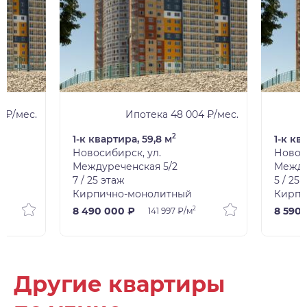
3 ₽/мес.
Ипотека 48 004 ₽/мес.
2
1-к квартира, 59,8 м
1-к кв
Новосибирск, ул.
Новос
Междуреченская 5/2
Между
7 / 25 этаж
5 / 25
Кирпично-монолитный
Кирпи
2
8 490 000 ₽
8 590
141 997 ₽/м
Другие квартиры