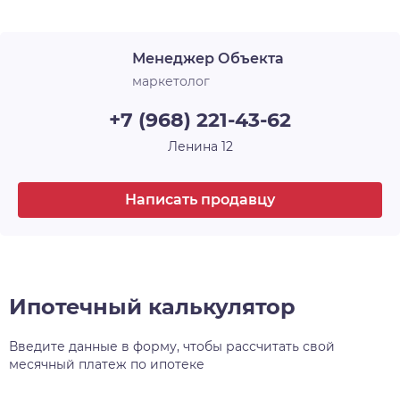
Срок сдачи
1 кв. 2024
уделяет комфортному проживанию маленьких
жителей микрорайона, для них предусмотрены
Менеджер Объекта
два детских сада и общеобразовательная школа
. Расположенный в районе с хорошей и
маркетолог
современной инфраструктурой, в близости от
+7 (968) 221-43-62
важнейших транспортных развязок, рядом с
Димитровским мостом и аквапарком
Ленина 12
«Аквамир», ЖК Аквамарин стал очень
интересным предложением на рынке
Написать продавцу
недвижимости Новосибирска.
Ипотечный калькулятор
Введите данные в форму, чтобы рассчитать свой
месячный платеж по ипотеке