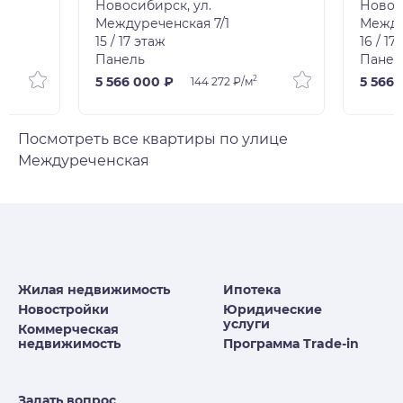
Новосибирск, ул.
Новос
Междуреченская 7/1
Между
15 / 17 этаж
16 / 17
Панель
Панел
2
5 566 000 ₽
5 566 
144 272 ₽/м
Посмотреть все квартиры по улице
Междуреченская
Жилая недвижимость
Ипотека
Новостройки
Юридические
услуги
Коммерческая
недвижимость
Программа Trade-in
Задать вопрос