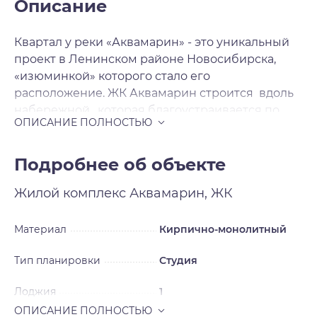
Описание
Квартал у реки «Аквамарин» - это уникальный
проект в Ленинском районе Новосибирска,
«изюминкой» которого стало его
расположение. ЖК Аквамарин строится вдоль
набережной , которая благоустраивается по
мере сдачи домов, превращаясь в зону для
отдыха, прогулок и спорта. Такое
преобразование берега позволит жителям
Подробнее об объекте
микрорайона наслаждаться окружающей
Жилой комплекс
Аквамарин, ЖК
природой и красивейшими видами на
набережную. На первых этажах жилых домов
разместятся магазины, кафе, медицинские
Материал
Кирпично-монолитный
центры, салоны красоты и прочие элементы
Тип планировки
Студия
инфраструктуры. В целом, район застройки уже
обладает сложившейся инфраструктурой, так
Лоджия
1
как данный район находится в развитой части
Новосибирска. Особое внимание застройщик