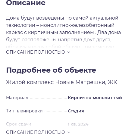
Описание
Дома будут возведены по самой актуальной
технологии – монолитно-железобетонный
каркас с кирпичным заполнением . Два дома
будут расположены напротив друг друга,
образуя между собой общую придомовую
территорию со своей атмосферой. На первых
этажах в двух секциях расположатся объекты
коммерческой инфраструктуры. Вокруг домов
Подробнее об объекте
предусмотрены парковочные места на 983
Жилой комплекс
Новые Матрешки, ЖК
автомобиля, за безопасность которых можно не
беспокоиться – вся территория комплекса
огорожена по периметру. Готовые квартиры с
Материал
Кирпично-монолитный
ремонтом – ещё одна визитная карточка
Тип планировки
Студия
застройщика. После получения ключей вы
сразу же сможете отпраздновать новоселье.
Срок сдачи
1 кв. 2024
Застройщик делает ремонт в нейтральном
стиле, который легко переделать под свои