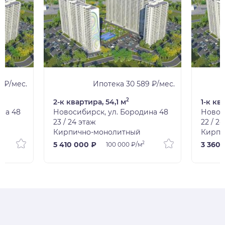
1 ₽/мес.
Ипотека 30 589 ₽/мес.
2
2-к квартира, 54,1 м
1-к кв
ина 48
Новосибирск, ул. Бородина 48
Новос
23 / 24 этаж
22 / 2
Кирпично-монолитный
Кирпи
2
5 410 000 ₽
3 360 
100 000 ₽/м