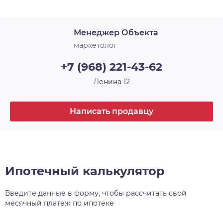
желания, а также застекляет лоджии. В ЖК
«Новые Матрёшки» холлы и лестничные
Менеджер Объекта
площадки выглядят современно, стильно и
продолжают общую концепцию оформления.
маркетолог
+7 (968) 221-43-62
Ленина 12
Написать продавцу
Ипотечный калькулятор
Введите данные в форму, чтобы рассчитать свой
месячный платеж по ипотеке