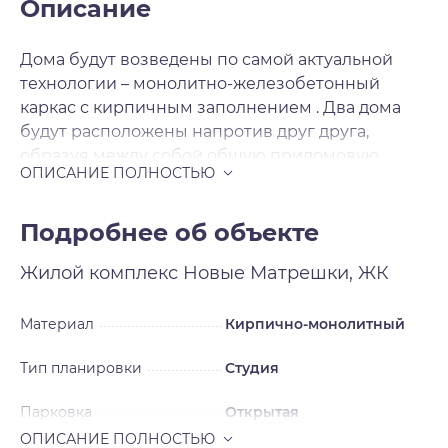
Описание
Дома будут возведены по самой актуальной
технологии – монолитно-железобетонный
каркас с кирпичным заполнением . Два дома
будут расположены напротив друг друга,
образуя между собой общую придомовую
территорию со своей атмосферой. На первых
этажах в двух секциях расположатся объекты
коммерческой инфраструктуры. Вокруг домов
Подробнее об объекте
предусмотрены парковочные места на 983
Жилой комплекс
Новые Матрешки, ЖК
автомобиля, за безопасность которых можно не
беспокоиться – вся территория комплекса
огорожена по периметру. Готовые квартиры с
Материал
Кирпично-монолитный
ремонтом – ещё одна визитная карточка
Тип планировки
Студия
застройщика. После получения ключей вы
сразу же сможете отпраздновать новоселье.
Парковка
Открытая
Застройщик делает ремонт в нейтральном
стиле, который легко переделать под свои