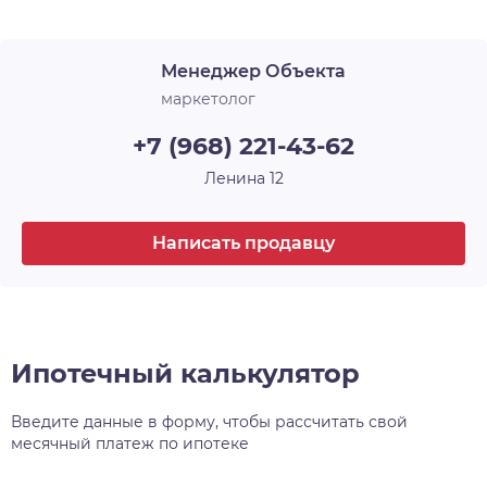
Срок сдачи
1 кв. 2025
желания, а также застекляет лоджии. В ЖК
«Новые Матрёшки» холлы и лестничные
Менеджер Объекта
площадки выглядят современно, стильно и
продолжают общую концепцию оформления.
маркетолог
+7 (968) 221-43-62
Ленина 12
Написать продавцу
Ипотечный калькулятор
Введите данные в форму, чтобы рассчитать свой
месячный платеж по ипотеке