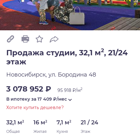
2
Продажа студии, 32,1 м
,
21/24
этаж
Новосибирск, ул. Бородина 48
3 078 952 ₽
2
95 918 ₽/м
В ипотеку за
17 409
₽/мес
Хотите купить дешевле?
32,1 м
16 м
7,1 м
21 / 24
2
2
2
Общая
Жилая
Кухня
Этаж