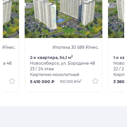
1 ₽/мес.
Ипотека 30 589 ₽/мес.
2
2-к квартира, 54,1 м
1-к кв
ина 48
Новосибирск, ул. Бородина 48
Новос
23 / 24 этаж
22 / 2
Кирпично-монолитный
Кирпи
2
5 410 000 ₽
3 360 
100 000 ₽/м