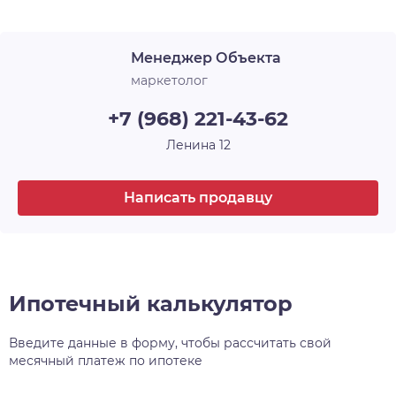
Срок сдачи
1 кв. 2025
желания, а также застекляет лоджии. В ЖК
«Новые Матрёшки» холлы и лестничные
Менеджер Объекта
площадки выглядят современно, стильно и
продолжают общую концепцию оформления.
маркетолог
+7 (968) 221-43-62
Ленина 12
Написать продавцу
Ипотечный калькулятор
Введите данные в форму, чтобы рассчитать свой
месячный платеж по ипотеке