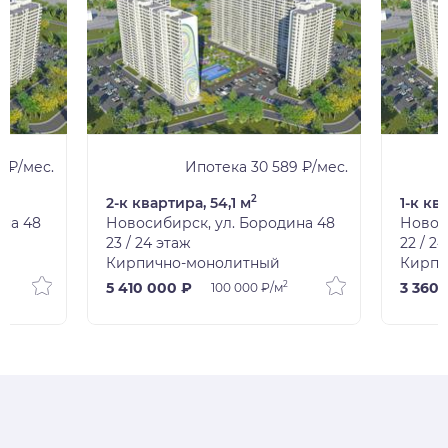
1 ₽/мес.
Ипотека 30 589 ₽/мес.
2
2-к квартира, 54,1 м
1-к кв
ина 48
Новосибирск, ул. Бородина 48
Новос
23 / 24 этаж
22 / 2
Кирпично-монолитный
Кирпи
2
5 410 000 ₽
3 360 
100 000 ₽/м