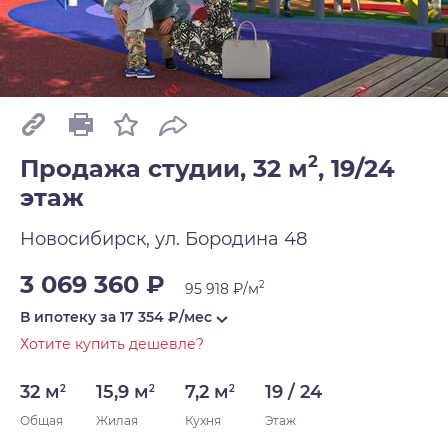
2
Продажа студии, 32 м
,
19/24
этаж
Новосибирск, ул. Бородина 48
3 069 360 ₽
2
95 918 ₽/м
В ипотеку за
17 354
₽/мес
Хотите купить дешевле?
32 м
15,9 м
7,2 м
19 / 24
2
2
2
Общая
Жилая
Кухня
Этаж