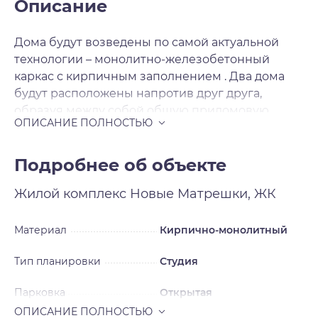
Описание
Дома будут возведены по самой актуальной
технологии – монолитно-железобетонный
каркас с кирпичным заполнением . Два дома
будут расположены напротив друг друга,
образуя между собой общую придомовую
территорию со своей атмосферой. На первых
этажах в двух секциях расположатся объекты
коммерческой инфраструктуры. Вокруг домов
Подробнее об объекте
предусмотрены парковочные места на 983
Жилой комплекс
Новые Матрешки, ЖК
автомобиля, за безопасность которых можно не
беспокоиться – вся территория комплекса
огорожена по периметру. Готовые квартиры с
Материал
Кирпично-монолитный
ремонтом – ещё одна визитная карточка
Тип планировки
Студия
застройщика. После получения ключей вы
сразу же сможете отпраздновать новоселье.
Парковка
Открытая
Застройщик делает ремонт в нейтральном
стиле, который легко переделать под свои