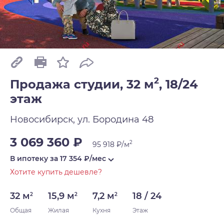
2
Продажа студии, 32 м
,
18/24
этаж
Новосибирск, ул. Бородина 48
3 069 360 ₽
2
95 918 ₽/м
В ипотеку за
17 354
₽/мес
Хотите купить дешевле?
32 м
15,9 м
7,2 м
18 / 24
2
2
2
Общая
Жилая
Кухня
Этаж