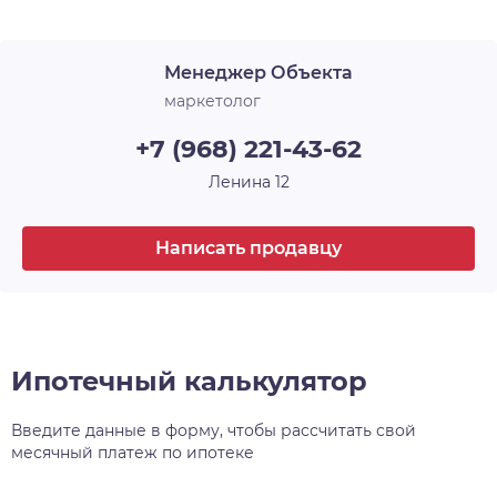
Срок сдачи
1 кв. 2025
желания, а также застекляет лоджии. В ЖК
«Новые Матрёшки» холлы и лестничные
Менеджер Объекта
площадки выглядят современно, стильно и
продолжают общую концепцию оформления.
маркетолог
+7 (968) 221-43-62
Ленина 12
Написать продавцу
Ипотечный калькулятор
Введите данные в форму, чтобы рассчитать свой
месячный платеж по ипотеке