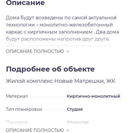
Описание
Дома будут возведены по самой актуальной
технологии – монолитно-железобетонный
каркас с кирпичным заполнением . Два дома
будут расположены напротив друг друга,
образуя между собой общую придомовую
территорию со своей атмосферой. На первых
этажах в двух секциях расположатся объекты
коммерческой инфраструктуры. Вокруг домов
Подробнее об объекте
предусмотрены парковочные места на 983
Жилой комплекс
Новые Матрешки, ЖК
автомобиля, за безопасность которых можно не
беспокоиться – вся территория комплекса
огорожена по периметру. Готовые квартиры с
Материал
Кирпично-монолитный
ремонтом – ещё одна визитная карточка
Тип планировки
Студия
застройщика. После получения ключей вы
сразу же сможете отпраздновать новоселье.
Парковка
Открытая
Застройщик делает ремонт в нейтральном
стиле, который легко переделать под свои