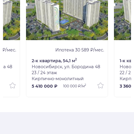
1 ₽/мес.
Ипотека 30 589 ₽/мес.
2
2-к квартира, 54,1 м
1-к кв
ина 48
Новосибирск, ул. Бородина 48
Новос
23 / 24 этаж
22 / 2
Кирпично-монолитный
Кирпи
2
5 410 000 ₽
3 360 
100 000 ₽/м