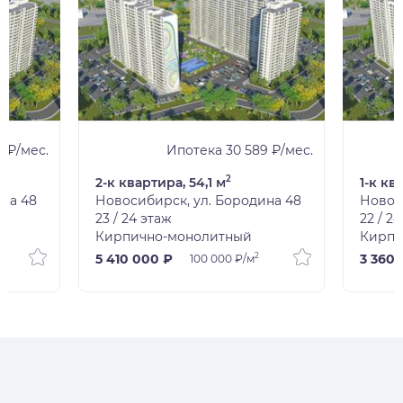
1 ₽/мес.
Ипотека 30 589 ₽/мес.
2
2-к квартира, 54,1 м
1-к кв
ина 48
Новосибирск, ул. Бородина 48
Новос
23 / 24 этаж
22 / 2
Кирпично-монолитный
Кирпи
2
5 410 000 ₽
3 360 
100 000 ₽/м