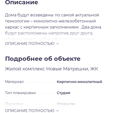
Описание
Дома будут возведены по самой актуальной
технологии – монолитно-железобетонный
каркас с кирпичным заполнением . Два дома
будут расположены напротив друг друга,
образуя между собой общую придомовую
территорию со своей атмосферой. На первых
этажах в двух секциях расположатся объекты
коммерческой инфраструктуры. Вокруг домов
Подробнее об объекте
предусмотрены парковочные места на 983
Жилой комплекс
Новые Матрешки, ЖК
автомобиля, за безопасность которых можно не
беспокоиться – вся территория комплекса
огорожена по периметру. Готовые квартиры с
Материал
Кирпично-монолитный
ремонтом – ещё одна визитная карточка
Тип планировки
Студия
застройщика. После получения ключей вы
сразу же сможете отпраздновать новоселье.
Парковка
Открытая
Застройщик делает ремонт в нейтральном
стиле, который легко переделать под свои