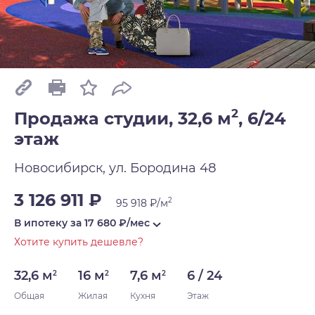
2
Продажа студии, 32,6 м
,
6/24
этаж
Новосибирск, ул. Бородина 48
3 126 911 ₽
2
95 918 ₽/м
В ипотеку за
17 680
₽/мес
Хотите купить дешевле?
32,6 м
16 м
7,6 м
6 / 24
2
2
2
Общая
Жилая
Кухня
Этаж