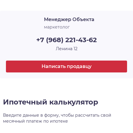
Срок сдачи
1 кв. 2025
желания, а также застекляет лоджии. В ЖК
«Новые Матрёшки» холлы и лестничные
Менеджер Объекта
площадки выглядят современно, стильно и
продолжают общую концепцию оформления.
маркетолог
+7 (968) 221-43-62
Ленина 12
Написать продавцу
Ипотечный калькулятор
Введите данные в форму, чтобы рассчитать свой
месячный платеж по ипотеке