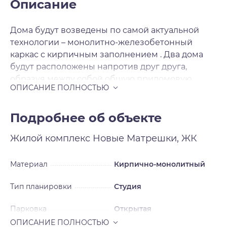
Описание
Дома будут возведены по самой актуальной
технологии – монолитно-железобетонный
каркас с кирпичным заполнением . Два дома
будут расположены напротив друг друга,
образуя между собой общую придомовую
территорию со своей атмосферой. На первых
этажах в двух секциях расположатся объекты
коммерческой инфраструктуры. Вокруг домов
Подробнее об объекте
предусмотрены парковочные места на 983
Жилой комплекс
Новые Матрешки, ЖК
автомобиля, за безопасность которых можно не
беспокоиться – вся территория комплекса
огорожена по периметру. Готовые квартиры с
Материал
Кирпично-монолитный
ремонтом – ещё одна визитная карточка
Тип планировки
Студия
застройщика. После получения ключей вы
сразу же сможете отпраздновать новоселье.
Парковка
Открытая
Застройщик делает ремонт в нейтральном
стиле, который легко переделать под свои