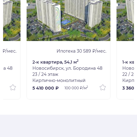
1 ₽/мес.
Ипотека 30 589 ₽/мес.
2
2-к квартира, 54,1 м
1-к кв
ина 48
Новосибирск, ул. Бородина 48
Новос
23 / 24 этаж
22 / 2
Кирпично-монолитный
Кирпи
2
5 410 000 ₽
3 360 
100 000 ₽/м