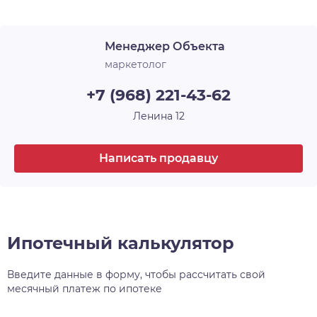
Срок сдачи
1 кв. 2025
желания, а также застекляет лоджии. В ЖК
«Новые Матрёшки» холлы и лестничные
Менеджер Объекта
площадки выглядят современно, стильно и
продолжают общую концепцию оформления.
маркетолог
+7 (968) 221-43-62
Ленина 12
Написать продавцу
Ипотечный калькулятор
Введите данные в форму, чтобы рассчитать свой
месячный платеж по ипотеке