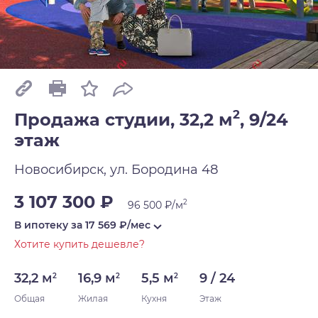
2
Продажа студии, 32,2 м
,
9/24
этаж
Новосибирск, ул. Бородина 48
3 107 300 ₽
2
96 500 ₽/м
В ипотеку за
17 569
₽/мес
Хотите купить дешевле?
32,2 м
16,9 м
5,5 м
9 / 24
2
2
2
Общая
Жилая
Кухня
Этаж