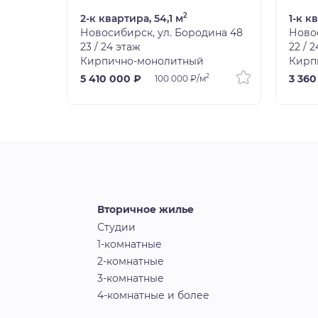
2
2-к квартира, 54,1 м
1-к к
ина 48
Новосибирск, ул. Бородина 48
Новос
23 / 24 этаж
22 / 
Кирпично-монолитный
Кирп
2
5 410 000 ₽
3 360
100 000 ₽/м
Вторичное жилье
Студии
1-комнатные
2-комнатные
3-комнатные
4-комнатные и более