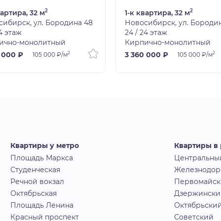
2
2
вартира, 32 м
1-к квартира, 32 м
ибирск, ул. Бородина 48
Новосибирск, ул. Бороди
24 этаж
24 / 24 этаж
ично-монолитный
Кирпично-монолитный
2
2
 000 ₽
3 360 000 ₽
105 000 ₽/м
105 000 ₽/м
Квартиры у метро
Квартиры в
Площадь Маркса
Центральны
Студенческая
Железнодо
Речной вокзал
Первомайс
Октябрьская
Дзержински
Площадь Ленина
Октябрьски
Красный проспект
Советский