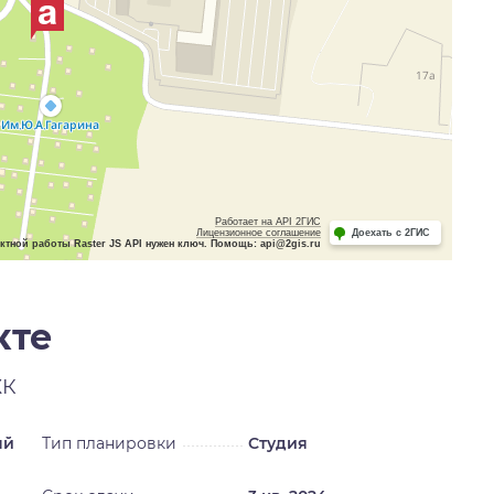
Работает на API 2ГИС
Лицензионное соглашение
Доехать с 2ГИС
ктной работы Raster JS API нужен ключ. Помощь: api@2gis.ru
кте
ЖК
ый
Тип планировки
Студия