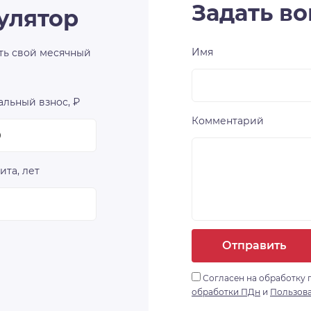
Задать во
улятор
Имя
ть свой месячный
льный взнос, ₽
Комментарий
ита, лет
Отправить
Согласен на обработку 
обработки ПДн
и
Пользов