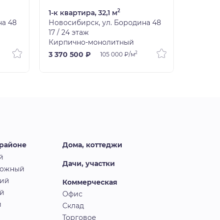
2
1-к квартира, 32,1 м
1-к ква
на 48
Новосибирск, ул. Бородина 48
Новоси
17 / 24 этаж
18 / 24
Кирпично-монолитный
Кирпич
2
3 370 500 ₽
3 370 5
105 000 ₽/м
 районе
Дома, коттеджи
й
Дачи, участки
рожный
кий
Коммерческая
й
Офис
й
Склад
Торговое