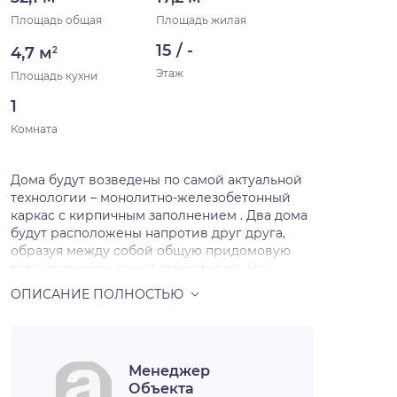
Площадь общая
Площадь жилая
15 / -
4,7 м
2
Этаж
Площадь кухни
1
Комната
Дома будут возведены по самой актуальной
технологии – монолитно-железобетонный
каркас с кирпичным заполнением . Два дома
будут расположены напротив друг друга,
образуя между собой общую придомовую
территорию со своей атмосферой. На
первых этажах в двух секциях расположатся
объекты коммерческой инфраструктуры.
Вокруг домов предусмотрены парковочные
места на 983 автомобиля, за безопасность
которых можно не беспокоиться – вся
Менеджер
территория комплекса огорожена по
Объекта
периметру. Готовые квартиры с ремонтом –