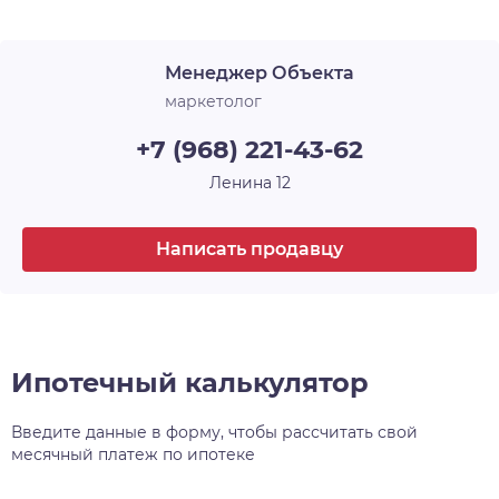
Обилие света и воздуха создает сочетание
стеклянных и зеркальных элементов со
Менеджер Объекта
стильной трековой подсветкой, дополненной
акцентными бра. Мягкие зоны в таком
маркетолог
антураже особенно уютны и удобны для
+7 (968) 221-43-62
коротких встреч или ожидания курьера.
Разнообразие планировок и площадей для
Ленина 12
создания уюта и воплощения любых
жизненных сценариев. Создавайте свой
Написать продавцу
уникальный дизайн! Во всех квартирах
возможна индивидуальная перепланировка.
Ипотечный калькулятор
Введите данные в форму, чтобы рассчитать свой
месячный платеж по ипотеке