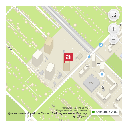
Работает на API 2ГИС
Лицензионное соглашение
Открыть в 2ГИС
Для корректной работы Raster JS API нужен ключ. Помощь:
api@2gis.ru