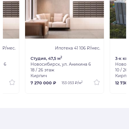
2 ₽/мес.
Ипотека 41 106 ₽/мес.
2
Студия, 47,5 м
3-к кв
а 6
Новосибирск, ул. Аникина 6
Новос
18 / 26 этаж
10 / 2
Кирпич
Кирпи
2
7 270 000 ₽
12 730
153 053 ₽/м