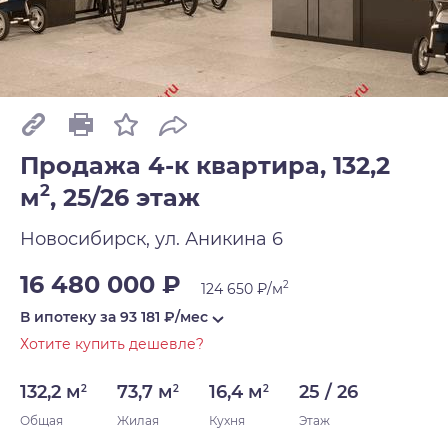
Продажа 4-к квартира, 132,2
2
м
,
25/26 этаж
Новосибирск, ул. Аникина 6
16 480 000 ₽
2
124 650 ₽/м
В ипотеку за
93 181
₽/мес
Хотите купить дешевле?
132,2 м
73,7 м
16,4 м
25 / 26
2
2
2
Общая
Жилая
Кухня
Этаж