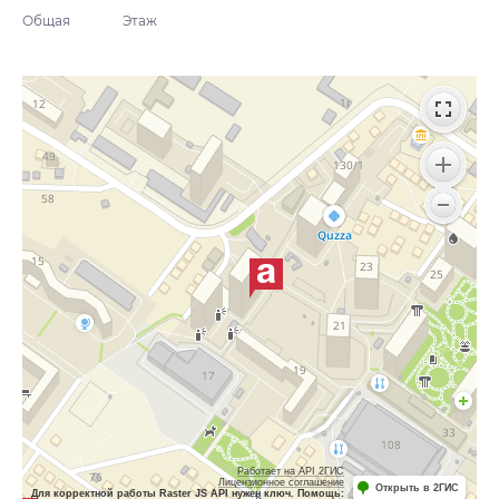
Общая
Этаж
Работает на API 2ГИС
Лицензионное соглашение
Открыть в 2ГИС
Для корректной работы Raster JS API нужен ключ. Помощь: