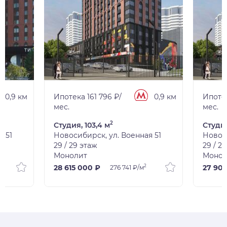
0,9 км
Ипотека 161 796 ₽/
0,9 км
Ипотек
мес.
мес.
2
Студия, 103,4 м
Студия
я 51
Новосибирск, ул. Военная 51
Новоси
29 / 29 этаж
29 / 2
Монолит
Монол
2
28 615 000 ₽
27 90
276 741 ₽/м