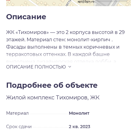
api@2gis.ru
Описание
ЖК «Тихомиров» — это 2 корпуса высотой в 29
этажей. Материал стен: монолит-кирпич .
Фасады выполнены в темных коричневых и
терракотовых оттенках. В каждой башне
выполнена дизайнерская отделка лобби, а
также размещены комнаты для мойки лап
домашних животных, колясочные, кладовые
помещения. В ЖК «Тихомиров» предложено
Подробнее об объекте
множество планировочных решений: в
Жилой комплекс
Тихомиров, ЖК
наличии квартиры как классического типа, так и
европланировки. Сдаются квартиры
подчистовой отделкой и высотой потолков 2. 92
Материал
Монолит
метра. На территории проекта «Тихомиров»
Срок сдачи
2 кв. 2023
выполнен ландшафтный дизайн и
спроектирована прогулочная зона. Во дворе