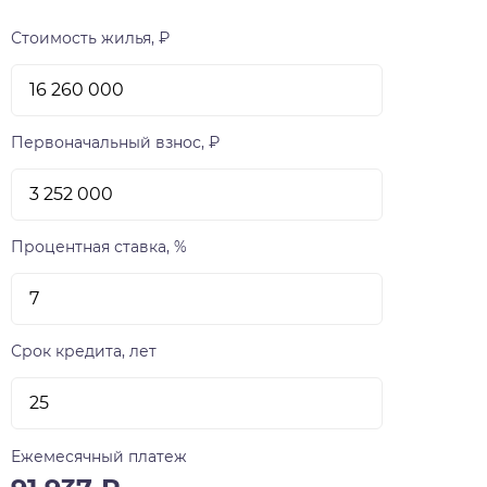
замками. К 2022 году инфраструктуру города-
парка пополнит масштабный объект -
Стоимость жилья, ₽
муниципальная школа с финским подходом к
российскому образованию, аналогов
бюджетного учреждения в России пока нет.
Первоначальный взнос, ₽
Процентная ставка, %
Срок кредита, лет
Ежемесячный платеж