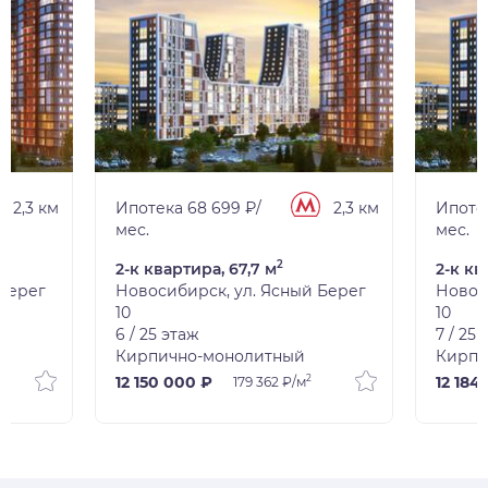
2,3 км
Ипотека 68 699 ₽/
2,3 км
Ипотек
мес.
мес.
2
2-к квартира, 67,7 м
2-к кв
 Берег
Новосибирск, ул. Ясный Берег
Новос
10
10
6 / 25 этаж
7 / 25
Кирпично-монолитный
Кирпи
2
12 150 000 ₽
12 184
179 362 ₽/м