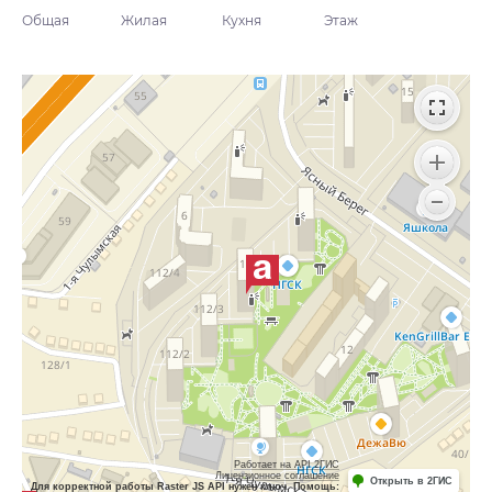
Общая
Жилая
Кухня
Этаж
Работает на API 2ГИС
Лицензионное соглашение
Открыть в 2ГИС
Для корректной работы Raster JS API нужен ключ. Помощь: