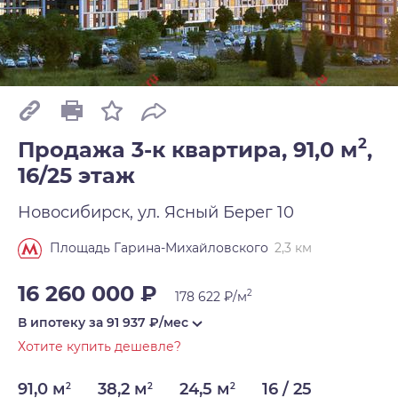
2
Продажа 3-к квартира, 91,0 м
,
16/25 этаж
Новосибирск, ул. Ясный Берег 10
2,3 км
Площадь Гарина-Михайловского
16 260 000 ₽
2
178 622 ₽/м
В ипотеку за
91 937
₽/мес
Хотите купить дешевле?
91,0 м
38,2 м
24,5 м
16 / 25
2
2
2