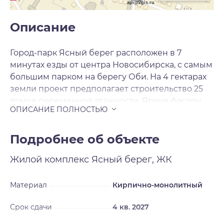
api@2gis.ru
Описание
Город-парк Ясный берег расположен в 7
минутах езды от центра Новосибирска, с самым
большим парком на берегу Оби. На 4 гектарах
земли проект предполагает строительство 25
домов переменной этажности. Яркие фасады,
необычные цветовые переходы, панорамное
остекление. Строящиеся дома расположены
вдоль береговой линии , из квартир
Подробнее об объекте
открываются виды на реку Обь и Бугринский
Жилой комплекс
Ясный берег, ЖК
мост или большой парк во дворе. Дворы
микрорайона закрыты от машин и
представляют собой зелёный сад для отдыха
Материал
Кирпично-монолитный
жителей . Современные подъезды с высокими
Срок сдачи
4 кв. 2027
потолками, дизайнерской отделкой и двумя
входами: со двора и улицы. Входы расположены