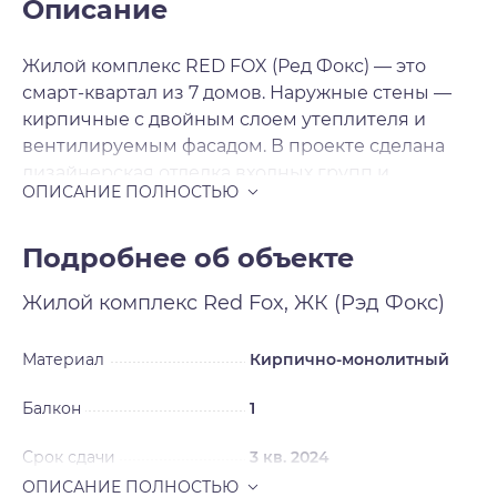
Описание
Жилой комплекс RED FOX (Ред Фокс) — это
смарт-квартал из 7 домов. Наружные стены —
кирпичные с двойным слоем утеплителя и
вентилируемым фасадом. В проекте сделана
дизайнерская отделка входных групп и
установлены скоростные и бесшумные лифты
SKY LIFT, так же работает консьерж-служба . В
ЖК «RED FOX» предложено множество
Подробнее об объекте
планировочных решений: в наличии квартиры
Жилой комплекс
Red Fox, ЖК (Рэд Фокс)
как классического типа, так и европланировки.
Благодаря увеличенным оконным проемам
комнаты заполнены естественным светом, а с
Материал
Кирпично-монолитный
верхних этажей открывается панорамный вид
Балкон
1
на улицы города и лесопарковую зону.
Срок сдачи
3 кв. 2024