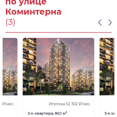
по улице
Коминтерна
(3)
2 ₽/мес.
Ипотека 52 302 ₽/мес.
2
3-к квартира, 80,1 м
3-к кв