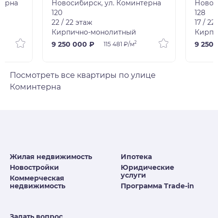
терна
Новосибирск, ул. Коминтерна
Новос
120
128
22 / 22 этаж
17 / 22
Кирпично-монолитный
Кирпи
2
9 250 000 ₽
9 250 
115 481 ₽/м
Посмотреть все квартиры по улице
Коминтерна
Жилая недвижимость
Ипотека
Новостройки
Юридические
услуги
Коммерческая
недвижимость
Программа Trade-in
Задать вопрос