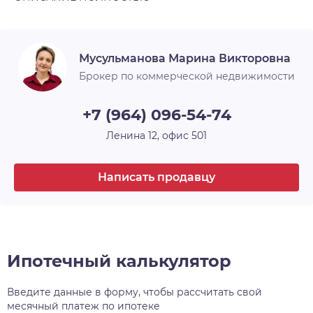
Покупателем оплачивается комиссия агентству
Тип планировки
Изолированная
в случае покупки.
Ремонт
Евроремонт
Мусульманова Марина Викторовна
Санузел
2
Брокер по коммерческой недвижимости
Окна
Двор
+7 (964) 096-54-74
Парковка
Открытая
Ленина 12, офис 501
Написать продавцу
Ипотечный калькулятор
Введите данные в форму, чтобы рассчитать свой
месячный платеж по ипотеке