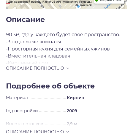
Открыть в 2ГИС
Для корректной работы Raster JS API нужен ключ. Помощь:
api@2gis.ru
Описание
90 м², где у каждого будет своё пространство.
-3 отдельные комнаты
-Просторная кухня для семейных ужинов
-Вместительная кладовая
-Кирпичный дом
-1 этаж — никаких лифтов и подъёмов с
колясками или тяжёлыми сумками
-Заезжай и живи — квартира не требует
Подробнее об объекте
вложений.
Материал
Кирпич
Редкое сочетание: большая площадь,
современный ремонт и кирпичный дом.
Год постройки
2009
Такие квартиры обычно остаются в семьях
надолго.
Высота потолков
2,9 м
Записывайтесь на просмотр